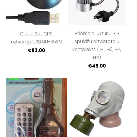
Priekšējo lukturu LED
GlobalSat GPS
spuldžu aizvietotāju
uztvērējs USB BU-353N
komplekts ( H1, H3, H7,
€83,00
H4)
€45,00