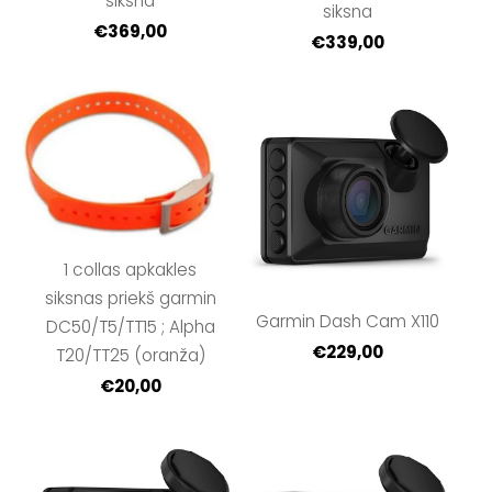
siksna
siksna
€369,00
€339,00
1 collas apkakles
siksnas priekš garmin
Garmin Dash Cam X110
DC50/T5/TT15 ; Alpha
€229,00
T20/TT25 (oranža)
€20,00