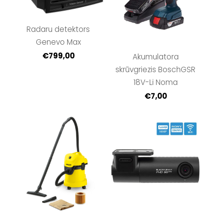
Radaru detektors
Genevo Max
€799,00
Akumulatora
skrūvgriezis BoschGSR
18V-Li Noma
€7,00