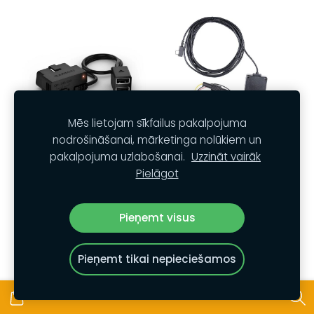
Mēs lietojam sīkfailus pakalpojuma
nodrošināšanai, mārketinga nolūkiem un
Garmin Nepārtrauktas
pakalpojuma uzlabošanai.
Uzzināt vairāk
Garmin Novietošanas
strāvas padeves
Pielāgot
stāvvietā režīma
kabelis ODB II
kabelis (USB-C)
€49,00
Pieņemt visus
€49,00
Pieņemt tikai nepieciešamos