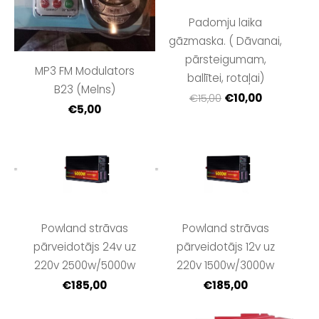
Padomju laika
gāzmaska. ( Dāvanai,
pārsteigumam,
MP3 FM Modulators
ballītei, rotaļai)
B23 (Melns)
€10,00
€15,00
€5,00
Powland strāvas
Powland strāvas
pārveidotājs 24v uz
pārveidotājs 12v uz
220v 2500w/5000w
220v 1500w/3000w
€185,00
€185,00