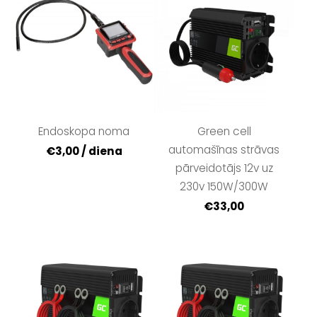
Endoskopa noma
Green cell
automašīnas strāvas
€3,00 / diena
pārveidotājs 12v uz
230v 150W/300W
€33,00