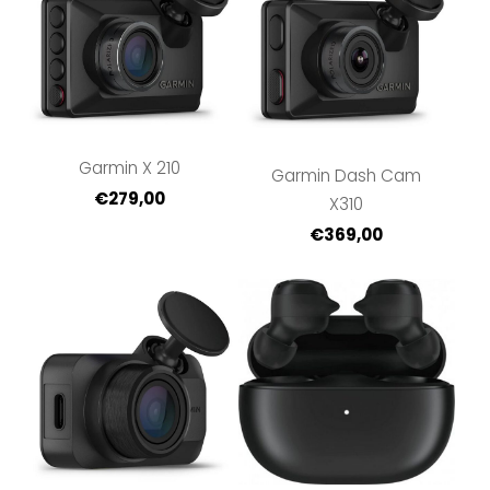
Garmin X 210
Garmin Dash Cam
€279,00
X310
€369,00