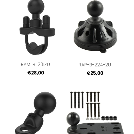
RAM-B-231ZU
RAP-B-224-2U
€28,00
€25,00