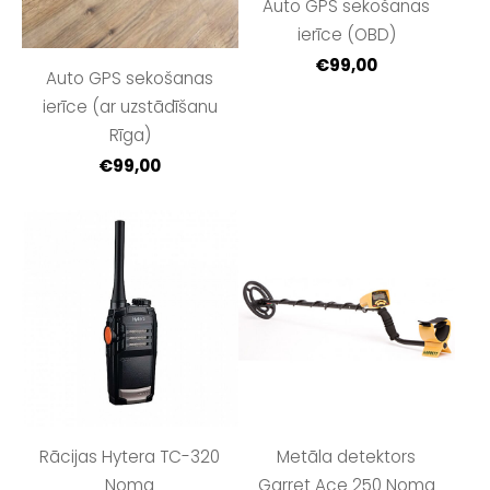
Auto GPS sekošanas
ierīce (OBD)
€99,00
Auto GPS sekošanas
ierīce (ar uzstādīšanu
Rīga)
€99,00
Rācijas Hytera TC-320
Metāla detektors
Noma
Garret Ace 250 Noma