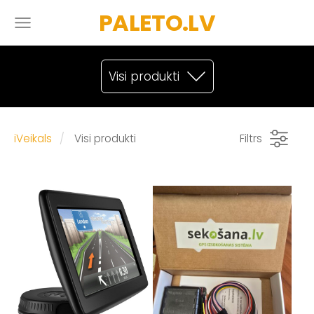
PALETO.LV
Visi produkti
iVeikals
Visi produkti
Filtrs