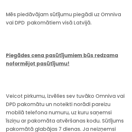
Mēs piedāvājam sūtījumu piegādi uz Omniva
vai DPD pakomātiem visā Latvijā.
Piegādes cena pasūtījumiem būs redzama
noformējot pasūtījumu!
Veicot pirkumu, izvēlies sev tuvāko Omniva vai
DPD pakomātu un noteikti norādi pareizu
mobilā telefona numuru, uz kuru saņemsi
īsziņu ar pakomāta atvēršanas kodu. Sūtījums
pakomātā glabājas 7 dienas. Ja neizņemsi