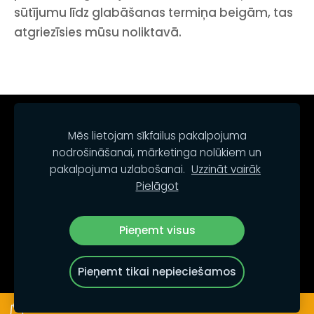
sūtījumu līdz glabāšanas termiņa beigām, tas
atgriezīsies mūsu noliktavā.
NOTEIKUMI
KONTAKTI
SĪKDATNES
Mēs lietojam sīkfailus pakalpojuma
nodrošināšanai, mārketinga nolūkiem un
pakalpojuma uzlabošanai.
Uzzināt vairāk
Pielāgot
Pieņemt visus
© PALETO.LV
Pieņemt tikai nepieciešamos