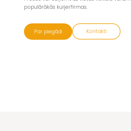
populārākās kurjerfirmas.
​Kontakti​
​Par piegādi​