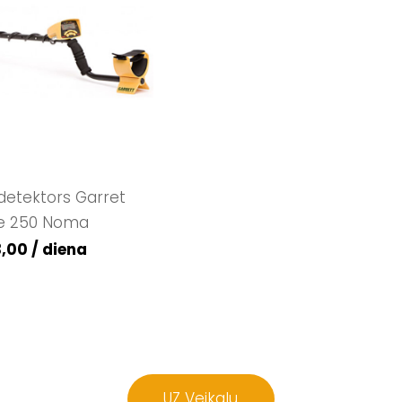
detektors Garret
e 250 Noma
,00 / diena
​UZ Veikalu​