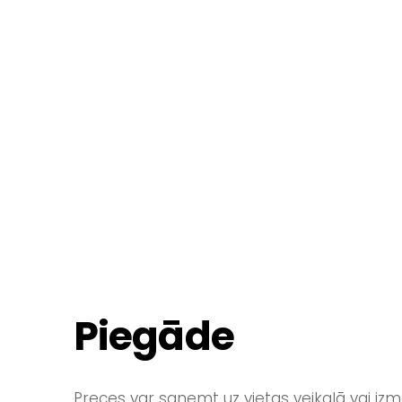
Piegāde
Preces var saņemt uz vietas veikalā vai iz