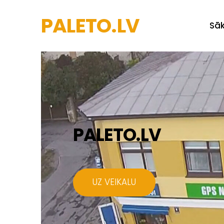
PALETO.LV
Sā
PALETO.LV
​UZ VEIKALU​