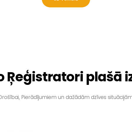
 Ŗeģistratori plašā i
Drošībai, Pierādījumiem un dažādām dzīves situācijām