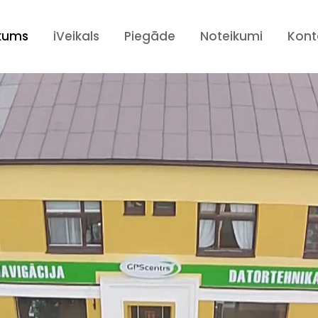
kums
iVeikals
Piegāde
Noteikumi
Kont