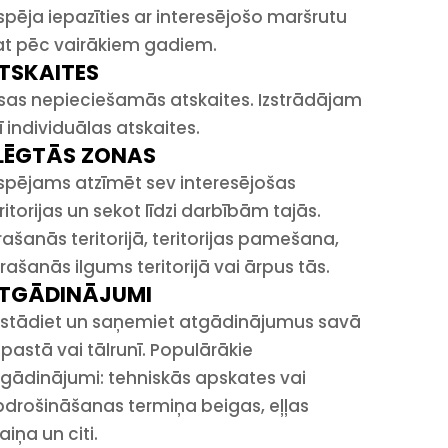
spēja iepazīties ar interesējošo maršrutu
t pēc vairākiem gadiem.
TSKAITES
sas nepieciešamās atskaites. Izstrādājam
ī individuālas atskaites.
LĒGTĀS ZONAS
spējams atzīmēt sev interesējošas
ritorijas un sekot līdzi darbībām tajās.
rašanās teritorijā, teritorijas pamešana,
rašanās ilgums teritorijā vai ārpus tās.
TGĀDINĀJUMI
stādiet un saņemiet atgādinājumus savā
pastā vai tālrunī. Populārākie
gādinājumi: tehniskās apskates vai
drošināšanas termiņa beigas, eļļas
iņa un citi.