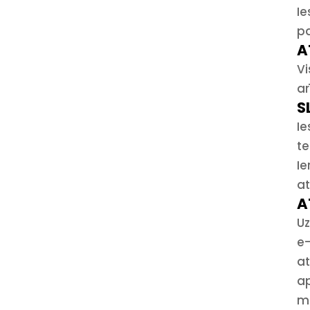
Ie
pa
A
Vi
ar
S
Ie
te
Ie
at
A
Uz
e-
at
ap
ma