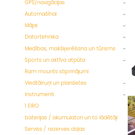
GPS/navigācijas
›
Automašīnai
›
Mājai
›
Datortehnika
›
Medības, makšķerēšana un tūrisms
›
Sports un aktīva atpūta
›
Ram mounts stiprinājumi
Viedtālruņi un planšetes
›
Instrumenti
›
1 EIRO
baterijas / akumulatori un to lādētāji
Serviss / rezerves daļas