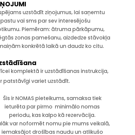
IŅOJUMI
spējams uzstādīt ziņojumus, lai saņemtu
pastu vai sms par sev interesējošu
otikumu. Piemēram: ātruma pārkāpumu,
ēgtās zonas pamešanu, aizdedze stāvokļa
maiņām konkrētā laikā un daudz ko citu.
zstādīšana
rīcei komplektā ir uzstādīšanas instrukcija,
r patstāvīgi variet uzstādīt.
Šis ir NOMAS pieteikums, samaksa tiek
ieturēta par pirmo minimālo nomas
periodu, kas kalpo kā rezervācija.
ālāk var noformēt nomu pie mums veikalā,
iemaksājot drošības naudu un atlikušo