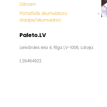
Dārzam
Portatīvās akumulatoru
›
stacijas/akumulatori
Paleto.LV
Lielvārdes iela 4, Rīga LV-1006, Latvija.
t.26464922