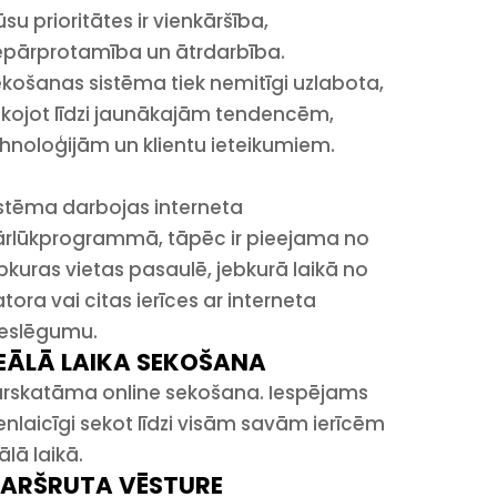
su prioritātes ir vienkāršība,
pārprotamība un ātrdarbība.
košanas sistēma tiek nemitīgi uzlabota,
kojot līdzi jaunākajām tendencēm,
hnoloģijām un klientu ieteikumiem.
stēma darbojas interneta
rlūkprogrammā, tāpēc ir pieejama no
bkuras vietas pasaulē, jebkurā laikā no
tora vai citas ierīces ar interneta
ieslēgumu.
EĀLĀ LAIKA SEKOŠANA
rskatāma online sekošana. Iespējams
enlaicīgi sekot līdzi visām savām ierīcēm
ālā laikā.
ARŠRUTA VĒSTURE