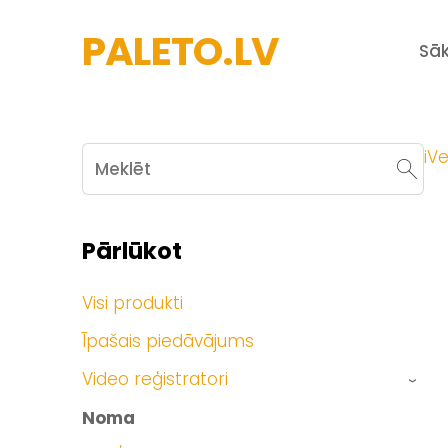
PALETO.LV
Sā
iVe
Pārlūkot
Visi produkti
Īpašais piedāvājums
Video reģistratori
›
Noma