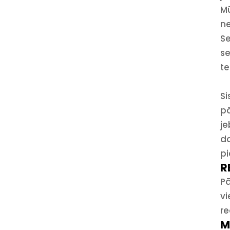
Mū
ne
Se
se
te
Si
pā
je
da
p
R
Pā
vi
re
M