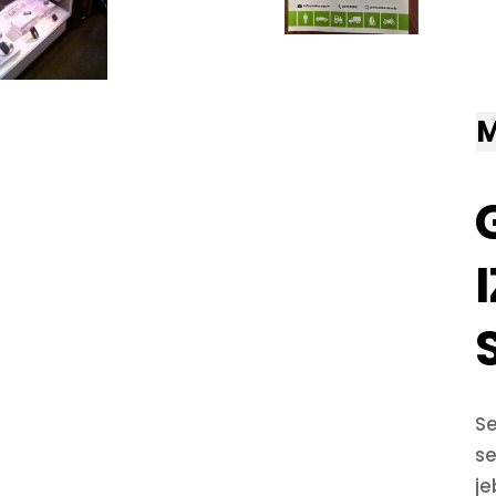
M
Se
se
je