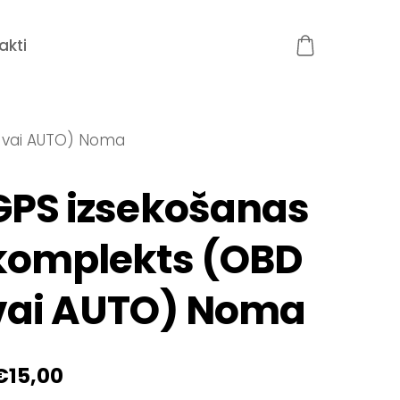
akti
 vai AUTO) Noma
GPS izsekošanas
komplekts (OBD
vai AUTO) Noma
€15,00