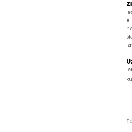
Z
Ie
e-
n
sl
iz
U
Ie
ku
T