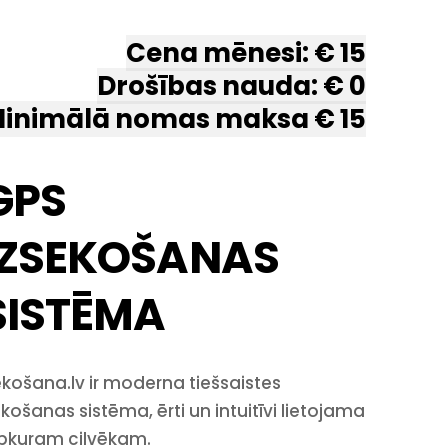
Cena mēnesi: € 15
Drošības nauda: € 0
inimālā nomas maksa € 15
GPS
IZSEKOŠANAS
SISTĒMA
košana.lv ir moderna tiešsaistes
košanas sistēma, ērti un intuitīvi lietojama
bkuram cilvēkam.