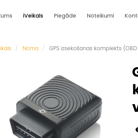
kums
iVeikals
Piegāde
Noteikumi
Kont
ikals
Noma
GPS izsekošanas komplekts (OBD