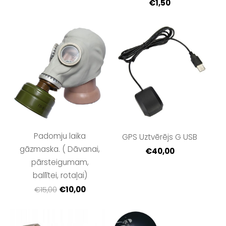
€1,50
Padomju laika
GPS Uztvērējs G USB
gāzmaska. ( Dāvanai,
€40,00
pārsteigumam,
ballītei, rotaļai)
€10,00
€15,00