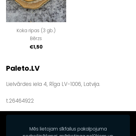
Koka ripas (3 gb.)
Bērzs
€1,50
Paleto.LV
Lielvārdes iela 4, Rīga LV-1006, Latvija.
t.26464922
NOTEIKUMI
KONTAKTI
SĪKDATNES
Mēs lietojam sīkfailus pakalpojuma