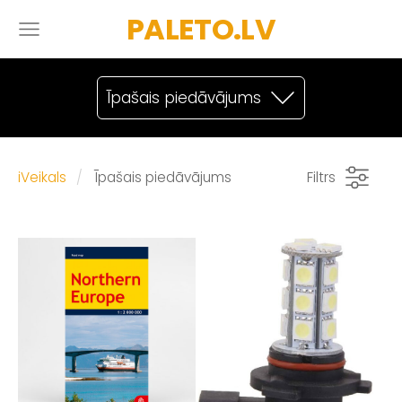
PALETO.LV
Īpašais piedāvājums
iVeikals
Īpašais piedāvājums
Filtrs