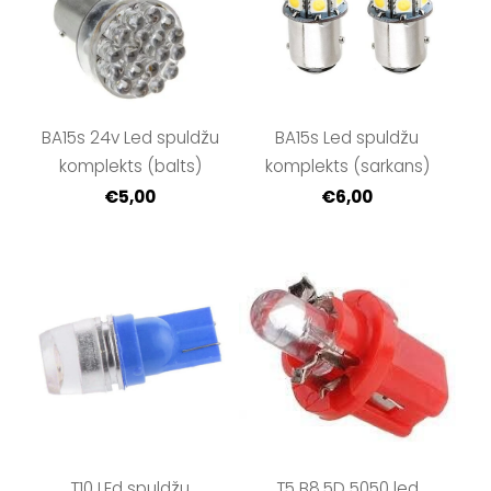
BA15s 24v Led spuldžu
BA15s Led spuldžu
komplekts (balts)
komplekts (sarkans)
€5,00
€6,00
T10 LEd spuldžu
T5 B8.5D 5050 led