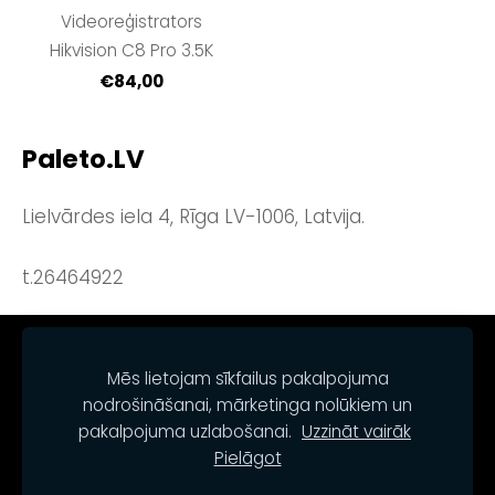
Videoreģistrators
Hikvision C8 Pro 3.5K
€84,00
Paleto.LV
Lielvārdes iela 4, Rīga LV-1006, Latvija.
t.26464922
NOTEIKUMI
KONTAKTI
SĪKDATNES
Mēs lietojam sīkfailus pakalpojuma
nodrošināšanai, mārketinga nolūkiem un
pakalpojuma uzlabošanai.
Uzzināt vairāk
Pielāgot