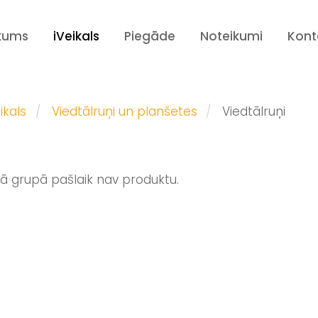
kums
iVeikals
Piegāde
Noteikumi
Kont
ikals
Viedtālruņi un planšetes
Viedtālruņi
jā grupā pašlaik nav produktu.