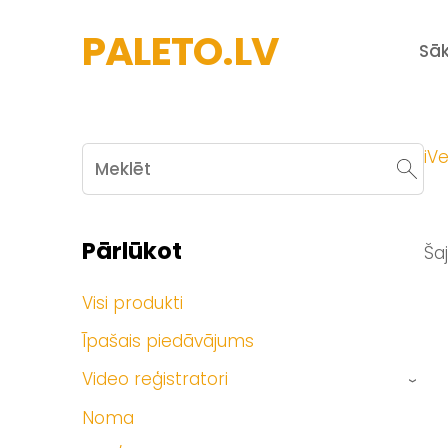
PALETO.LV
Sā
iVe
Pārlūkot
Ša
Visi produkti
Īpašais piedāvājums
Video reģistratori
›
Noma