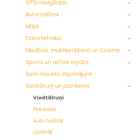
GPS/navigācijas
›
Automašīnai
›
Mājai
›
Datortehnika
›
Medības, makšķerēšana un tūrisms
›
Sports un aktīva atpūta
›
Ram mounts stiprinājumi
Viedtālruņi un planšetes
›
Viedtālruņi
Planšetes
Auto turētāji
Lādētāji