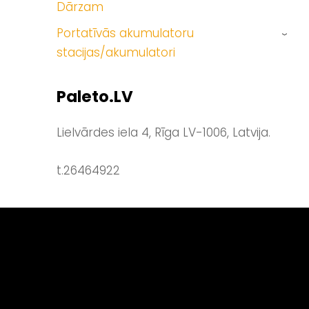
Dārzam
Portatīvās akumulatoru
›
stacijas/akumulatori
Paleto.LV
Lielvārdes iela 4, Rīga LV-1006, Latvija.
t.26464922