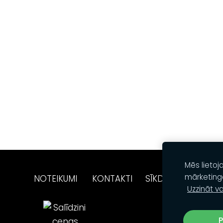
Mēs lietoj
mārketing
NOTEIKUMI
KONTAKTI
SĪKDATNES
Uzzināt va
P