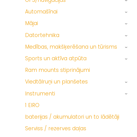
GPS/navigācijas
›
Automašīnai
›
Mājai
›
Datortehnika
›
Medības, makšķerēšana un tūrisms
›
Sports un aktīva atpūta
›
Ram mounts stiprinājumi
Viedtālruņi un planšetes
›
Instrumenti
›
1 EIRO
baterijas / akumulatori un to lādētāji
Serviss / rezerves daļas