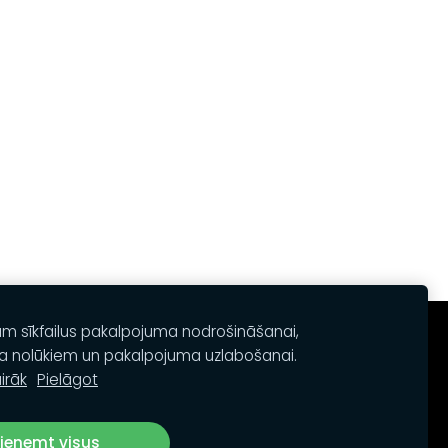
am sīkfailus pakalpojuma nodrošināšanai,
a nolūkiem un pakalpojuma uzlabošanai.
irāk
Pielāgot
ieņemt visus