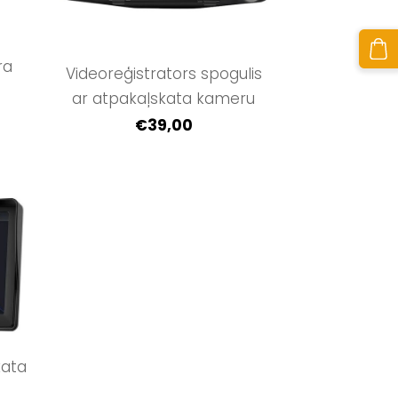
ra
Videoreģistrators spogulis
ar atpakaļskata kameru
€39,00
kata