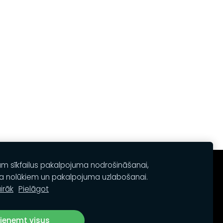
am sīkfailus pakalpojuma nodrošināšanai,
a nolūkiem un pakalpojuma uzlabošanai.
irāk
Pielāgot
ieņemt visus