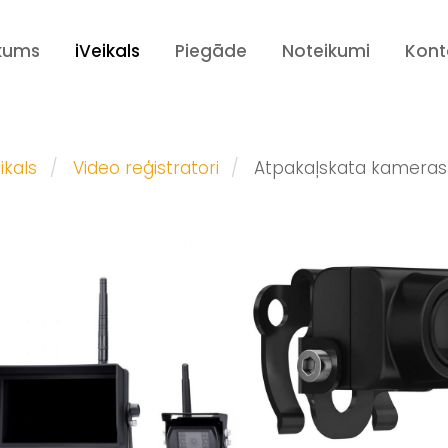
kums
iVeikals
Piegāde
Noteikumi
Kont
ikals
Video reģistratori
Atpakaļskata kameras