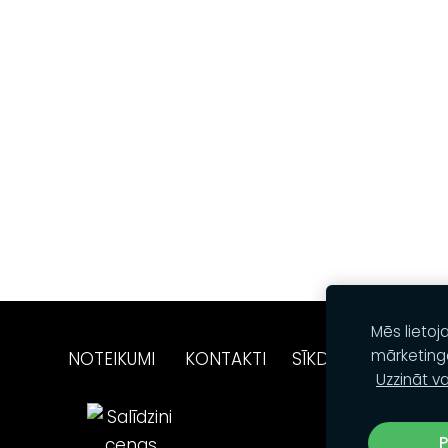
Mēs lietoj
mārketing
NOTEIKUMI
KONTAKTI
SĪKDATNES
Uzzināt va
P