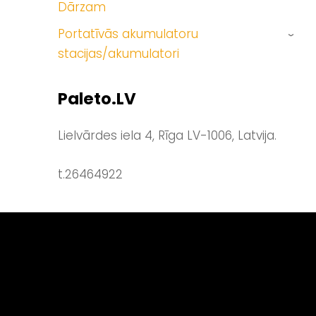
Dārzam
Portatīvās akumulatoru
›
stacijas/akumulatori
Paleto.LV
Lielvārdes iela 4, Rīga LV-1006, Latvija.
t.26464922