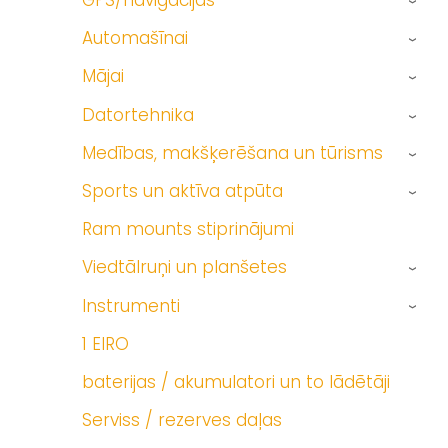
GPS/navigācijas
›
Automašīnai
›
Mājai
›
Datortehnika
›
Medības, makšķerēšana un tūrisms
›
Sports un aktīva atpūta
›
Ram mounts stiprinājumi
Viedtālruņi un planšetes
›
Instrumenti
›
1 EIRO
baterijas / akumulatori un to lādētāji
Serviss / rezerves daļas