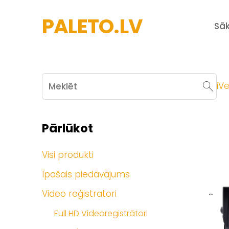
PALETO.LV
Sā
iVe
Pārlūkot
Visi produkti
Īpašais piedāvājums
Video reģistratori
›
Full HD Videoregistrātori