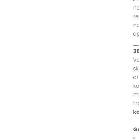
no
re
no
ap
_
3
Va
sk
dr
ka
mo
tr
ka
G