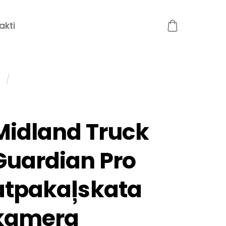
akti
Midland Truck
Guardian Pro
atpakaļskata
kamera