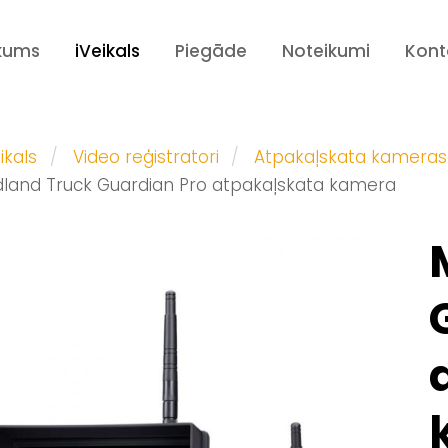
kums
iVeikals
Piegāde
Noteikumi
Kont
ikals
Video reģistratori
Atpakaļskata kameras
dland Truck Guardian Pro atpakaļskata kamera