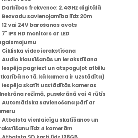
Darbības frekvence: 2.4GHz digitālā
 Bezvadu savienojamība līdz 20m
12 vai 24V barošanas avots
7" IPS HD monitors ar LED
pgaismojumu
Cikliska video ierakstīšana
Audio klausīšanās un ierakstīšana
Iespēja pagriezt un atspoguļot attēlu
tkarībā no tā, kā kamera ir uzstādīta)
Iespēja skatīt uzstādītās kameras
lnekrāna režīmā, pusekrānā vai 4 rūtīs
 Automātiska savienošana pārī ar
ameru
Atbalsta vienlaicīgu skatīšanos un
rakstīšanu līdz 4 kamerām
Atbalsta SD karti līdz 128GB