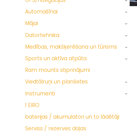
GPS/navigācijas
›
Automašīnai
›
Mājai
›
Datortehnika
›
Medības, makšķerēšana un tūrisms
›
Sports un aktīva atpūta
›
Ram mounts stiprinājumi
Viedtālruņi un planšetes
›
Instrumenti
›
1 EIRO
baterijas / akumulatori un to lādētāji
Serviss / rezerves daļas