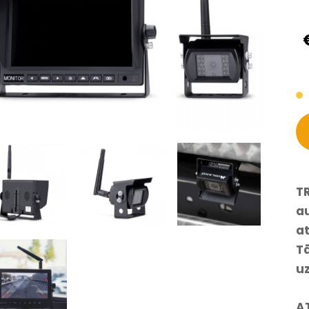
T
au
a
Tā
u
A