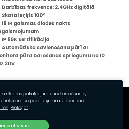
Darbības frekvence: 2.4GHz digitālā
Skata leņķis 100°
18 IR gaismas diodes nakts
pgaismojumam
IP 69K sertifikācija
 Automātiska savienošana pārī ar
onitora pūra barošanas spriegumu no 10
dz 30V
am sīkfailus pakalpojuma nodrošināšanai,
a nolūkiem un pakalpojuma uzlabošanai.
irāk
Pielāgot
ieņemt visus