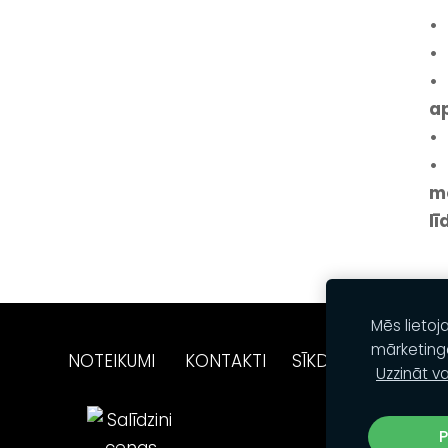
• 
• 
• 
a
• 
•
m
lī
Mēs lietoj
mārketing
NOTEIKUMI
KONTAKTI
SĪKDATNES
Uzzināt va
P