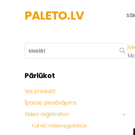
PALETO.LV
Sā
iVe
Mi
Pārlūkot
Visi produkti
Īpašais piedāvājums
Video reģistratori
›
Full HD Videoregistrātori