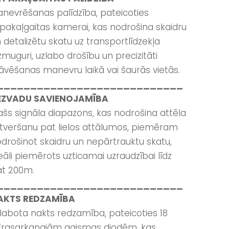
nevrēšanas palīdzība, pateicoties
pakaļgaitas kamerai, kas nodrošina skaidru
 detalizētu skatu uz transportlīdzekļa
zmuguri, uzlabo drošību un precizitāti
āvēšanas manevru laikā vai šaurās vietās.
____________________________
EZVADU SAVIENOJAMĪBA
ašs signāla diapazons, kas nodrošina attēla
tveršanu pat lielos attālumos, piemēram
drošinot skaidru un nepārtrauktu skatu,
eāli piemērots uzticamai uzraudzībai līdz
t 200m.
____________________________
AKTS REDZAMĪBA
labota nakts redzamība, pateicoties 18
frasarkanajām gaismas diodēm, kas