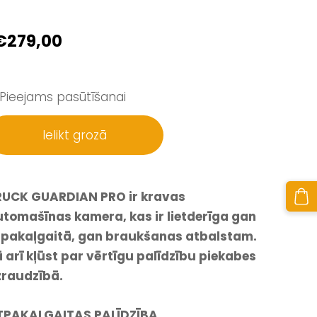
€279,00
Pieejams pasūtīšanai
Ielikt grozā
RUCK GUARDIAN PRO ir kravas
tomašīnas kamera, kas ir lietderīga gan
tpakaļgaitā, gan braukšanas atbalstam.
 arī kļūst par vērtīgu palīdzību piekabes
zraudzībā.
TPAKAĻGAITAS PALĪDZĪBA