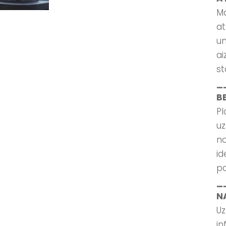
Ma
at
un
ai
st
_
B
Pl
uz
no
id
pa
_
N
Uz
in