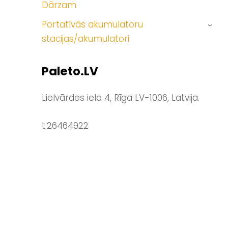
Dārzam
Portatīvās akumulatoru
›
stacijas/akumulatori
Paleto.LV
Lielvārdes iela 4, Rīga LV-1006, Latvija.
t.26464922