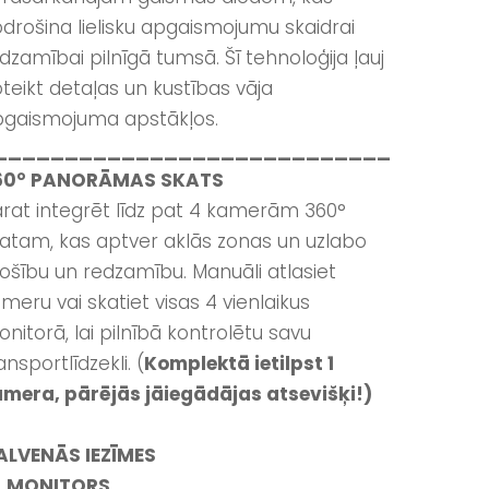
drošina lielisku apgaismojumu skaidrai
dzamībai pilnīgā tumsā. Šī tehnoloģija ļauj
teikt detaļas un kustības vāja
gaismojuma apstākļos.
____________________________
60° PANORĀMAS SKATS
rat integrēt līdz pat 4 kamerām 360°
atam, kas aptver aklās zonas un uzlabo
ošību un redzamību. Manuāli atlasiet
meru vai skatiet visas 4 vienlaikus
nitorā, lai pilnībā kontrolētu savu
ansportlīdzekli. (
Komplektā ietilpst 1
mera, pārējās jāiegādājas atsevišķi!)
ALVENĀS IEZĪMES
•
MONITORS