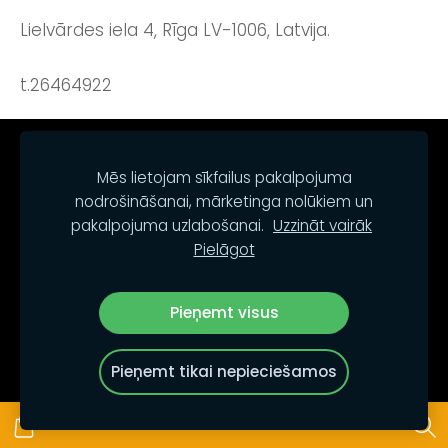
Lielvārdes iela 4, Rīga LV-1006, Latvija.
t.26464922
NOTEIKUMI
KONTAKTI
SĪKDATNES
Mēs lietojam sīkfailus pakalpojuma
nodrošināšanai, mārketinga nolūkiem un
pakalpojuma uzlabošanai.
Uzzināt vairāk
Pielāgot
Pieņemt visus
© PALETO.LV
Pieņemt tikai nepieciešamos