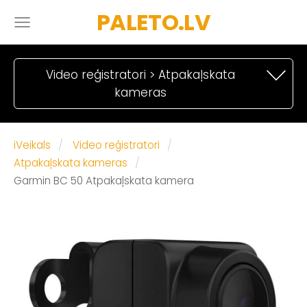
PALETO.LV
Video reģistratori > Atpakaļskata
kameras
iVeikals
Video reģistratori
Atpakaļskata kameras
Garmin BC 50 Atpakaļskata kamera