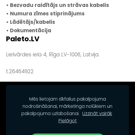
• Bezvadu raidītājs un strāvas kabelis
• Numura zīmes stiprinājums
• Lādētājs/kabelis
• Dokumentācija
Paleto.LV
Lielvārdes iela 4, Rīga LV-1006, Latvija.
t.26464922
NOTEIKUMI
KONTAKTI
SĪKDATNES
Mēs lietojam sīkfailus pakalpojuma
nodrošināšanai, mārketinga nolūkiem un
pakalpojuma uzlabošanai.
Uzzināt vairāk
Pielāgot