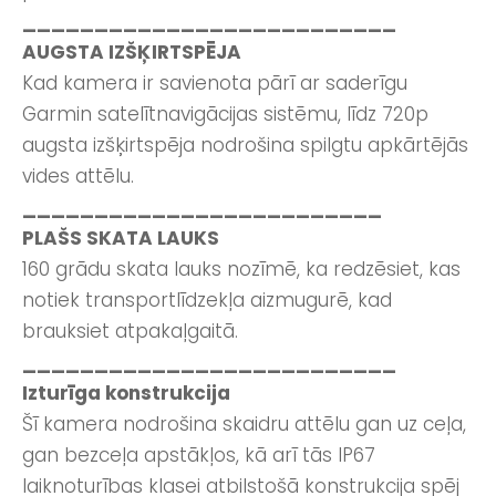
__________________________
AUGSTA IZŠĶIRTSPĒJA
Kad kamera ir savienota pārī ar saderīgu
Garmin satelītnavigācijas sistēmu, līdz 720p
augsta izšķirtspēja nodrošina spilgtu apkārtējās
vides attēlu.
_________________________
PLAŠS SKATA LAUKS
160 grādu skata lauks nozīmē, ka redzēsiet, kas
notiek transportlīdzekļa aizmugurē, kad
brauksiet atpakaļgaitā.
__________________________
Izturīga konstrukcija
Šī kamera nodrošina skaidru attēlu gan uz ceļa,
gan bezceļa apstākļos, kā arī tās IP67
laiknoturības klasei atbilstošā konstrukcija spēj