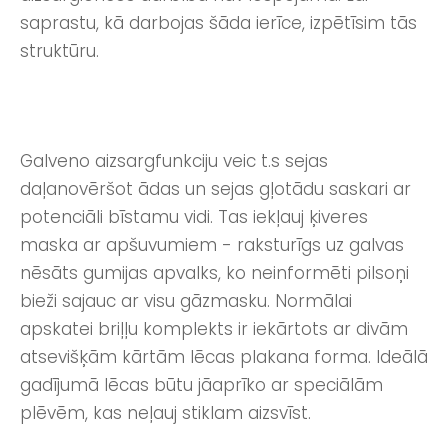
saprastu, kā darbojas šāda ierīce, izpētīsim tās
struktūru.
Galveno aizsargfunkciju veic t.s sejas
daļanovēršot ādas un sejas gļotādu saskari ar
potenciāli bīstamu vidi. Tas iekļauj ķiveres
maska ar apšuvumiem - raksturīgs uz galvas
nēsāts gumijas apvalks, ko neinformēti pilsoņi
bieži sajauc ar visu gāzmasku. Normālai
apskatei briļļu komplekts ir iekārtots ar divām
atsevišķām kārtām lēcas plakana forma. Ideālā
gadījumā lēcas būtu jāaprīko ar speciālām
plēvēm, kas neļauj stiklam aizsvīst.