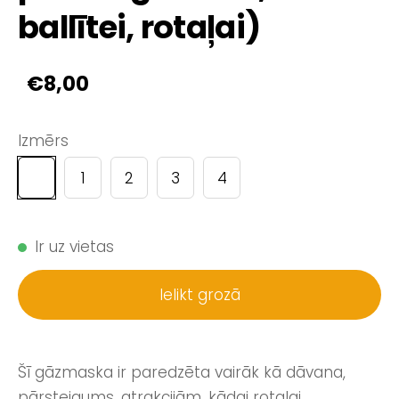
ballītei, rotaļai)
€8,00
Izmērs
1
2
3
4
Ir uz vietas
Ielikt grozā
Šī gāzmaska ir paredzēta vairāk kā dāvana,
pārsteigums, atrakcijām, kādai rotaļai.