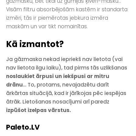
gāzmasku, bet tikai uz gumijas ķiveri-masku...
Visām filtru absorbējošām kastēm ir standarta
izmēri, tās ir piemērotas jebkura izmēra
maskām un var tikt nomainītas.
Kā izmantot?
Ja gāzmaska nekad iepriekš nav lietota (vai
nav lietota ilgu laiku), tad pirms tās uzlikšanas
noslaukiet ārpusi un iekšpusi ar mitru
drānu
... To, protams, nevajadzētu darīt
ārkārtas situācijā, kad ir jārīkojas pēc iespējas
ātrāk. Lietošanas nosacījumi arī paredz
izpūšot izelpas vārstus.
Paleto.LV