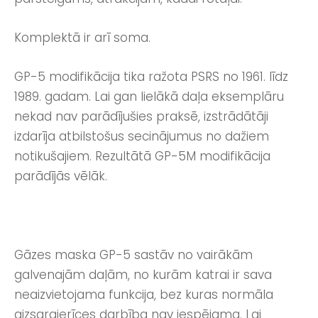
Komplektā ir arī soma.
GP-5 modifikācija tika ražota PSRS no 1961. līdz
1989. gadam. Lai gan lielākā daļa eksemplāru
nekad nav parādījušies praksē, izstrādātāji
izdarīja atbilstošus secinājumus no dažiem
notikušajiem. Rezultātā GP-5M modifikācija
parādījās vēlāk.
Gāzes maska GP-5 sastāv no vairākām
galvenajām daļām, no kurām katrai ir sava
neaizvietojama funkcija, bez kuras normāla
aizsargierīces darbība nav iespējama. Lai