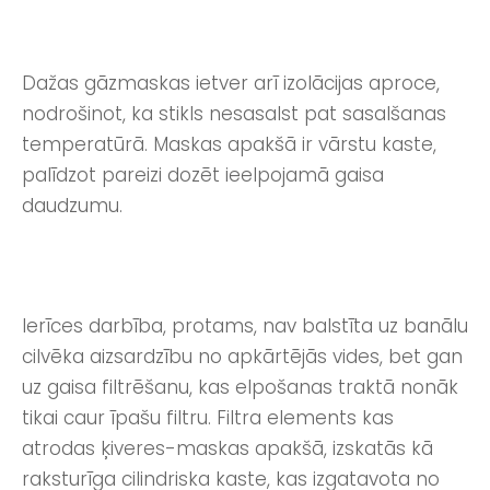
Dažas gāzmaskas ietver arī izolācijas aproce,
nodrošinot, ka stikls nesasalst pat sasalšanas
temperatūrā. Maskas apakšā ir vārstu kaste,
palīdzot pareizi dozēt ieelpojamā gaisa
daudzumu.
Ierīces darbība, protams, nav balstīta uz banālu
cilvēka aizsardzību no apkārtējās vides, bet gan
uz gaisa filtrēšanu, kas elpošanas traktā nonāk
tikai caur īpašu filtru. Filtra elements kas
atrodas ķiveres-maskas apakšā, izskatās kā
raksturīga cilindriska kaste, kas izgatavota no