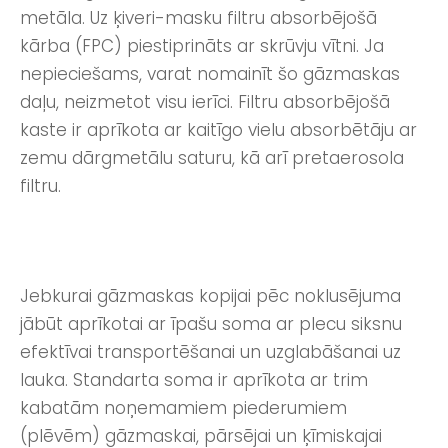
metāla. Uz ķiveri-masku filtru absorbējošā
kārba (FPC) piestiprināts ar skrūvju vītni. Ja
nepieciešams, varat nomainīt šo gāzmaskas
daļu, neizmetot visu ierīci. Filtru absorbējošā
kaste ir aprīkota ar kaitīgo vielu absorbētāju ar
zemu dārgmetālu saturu, kā arī pretaerosola
filtru.
Jebkurai gāzmaskas kopijai pēc noklusējuma
jābūt aprīkotai ar īpašu soma ar plecu siksnu
efektīvai transportēšanai un uzglabāšanai uz
lauka. Standarta soma ir aprīkota ar trim
kabatām noņemamiem piederumiem
(plēvēm) gāzmaskai, pārsējai un ķīmiskajai