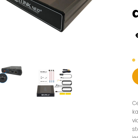
Ce
ka
vi
st
ie