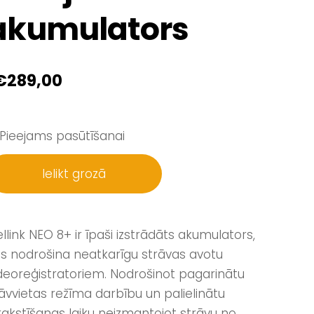
akumulators
€289,00
Pieejams pasūtīšanai
Ielikt grozā
llink NEO 8+ ir īpaši izstrādāts akumulators,
s nodrošina neatkarīgu strāvas avotu
deoreģistratoriem. Nodrošinot pagarinātu
āvvietas režīma darbību un palielinātu
rakstīšanas laiku neizmantojot strāvu no