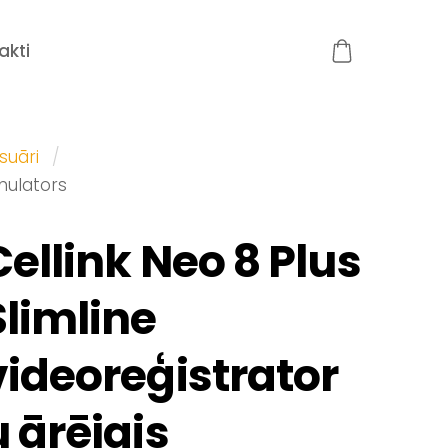
akti
suāri
umulators
Cellink Neo 8 Plus
Slimline
videoreģistrator
u ārējais