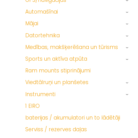
GPS/navigācijas
›
Automašīnai
›
Mājai
›
Datortehnika
›
Medības, makšķerēšana un tūrisms
›
Sports un aktīva atpūta
›
Ram mounts stiprinājumi
Viedtālruņi un planšetes
›
Instrumenti
›
1 EIRO
baterijas / akumulatori un to lādētāji
Serviss / rezerves daļas