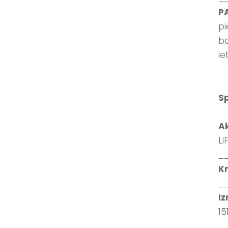
P
pi
ba
ie
Sp
Ak
Li
_
K
_
I
1
_