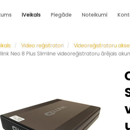
kums
iVeikals
Piegāde
Noteikumi
Kont
ikals
Video reģistratori
Videoreģistratoru akse
llink Neo 8 Plus Slimline videoreģistratoru ārējais ak