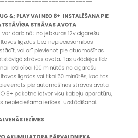
UG &; PLAY VAI NEO 8+ INSTALĒŠANA PIE
ATSTĀVĪGA STRĀVAS AVOTA
 var darbināt no jebkuras 12v cigarešu
iltavas ligzdas bez nepieciešamības
stādīt, vai arī pievienot pie atuomašīnas
tstāvīgā strāvas avota. Tas uzlādējas līdz
lnai ietilpībai 100 minūtēs no cigarešu
iltavas ligzdas vai tikai 50 minūtēs, kad tas
 pievienots pie automašīnas strāvas avota.
O 8+ pakotne ietver visu kabeļu aparatūru,
s nepieciešama ierīces uzstādīšanai.
ALVENĀS IEZĪMES
EO AKUMULATORA PĀRVALDNIEKA