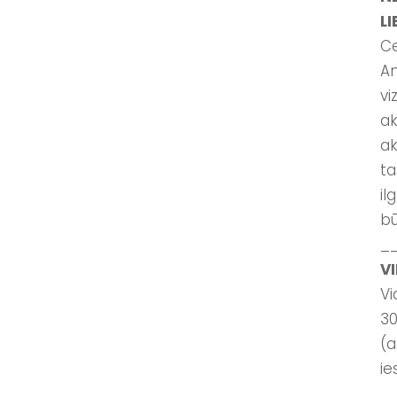
L
Ce
An
vi
ak
ak
ta
il
bū
_
V
Vi
30
(a
ie
_