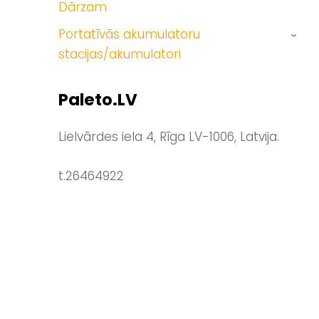
Dārzam
Portatīvās akumulatoru
›
stacijas/akumulatori
Paleto.LV
Lielvārdes iela 4, Rīga LV-1006, Latvija.
t.26464922