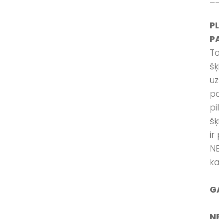
PL
P
To
šķ
uz
pa
pi
šķ
ir
NE
ka
G
N