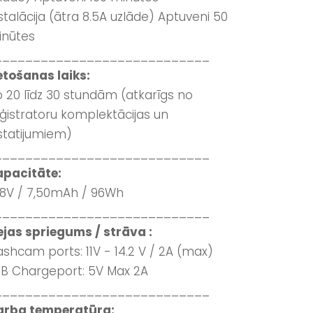
stalācija (ātra 8.5A uzlāde) Aptuveni 50
inūtes
____________________________
etošanas laiks:
 20 līdz 30 stundām (atkarīgs no
ģistratoru komplektācijas un
statijumiem)
____________________________
apacitāte:
.8V / 7,50mAh / 96Wh
____________________________
ejas spriegums / strāva :
shcam ports: 11V - 14.2 V / 2A (max)
B Chargeport: 5V Max 2A
____________________________
arba temperatūra: