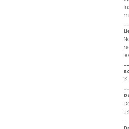
In
m
_
Li
No
re
ie
_
K
12
_
Iz
Da
US
_
D