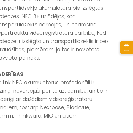
ansportlīdzekļa akumulatora pie izslēgtas
zdedzes. NEO 8+ uzlādējas, kad
ansportlīdzeklis darbojas, un nodrošina
pārtrauktu videoreģistratora darbību, kad
zdedze ir izslēgta un transportlīdzeklis ir bez
raudzības, piemēram, ja tas ir novietots
āvvietā pa nakti.
ADERĪBAS
llink NEO akumulatorus profesionāļi ir
zinīgi novērtējuši par to uzticamību, un tie ir
derīgi ar dažādiem videoreģistratoru
moliem, tostarp Nextbase, BlackVue,
rmin, Thinkware, MIO un citiem.
____________________________