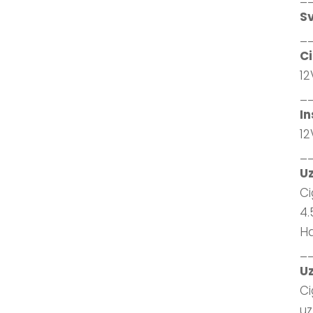
S
_
Ci
12
_
In
12
_
Uz
Ci
4.
Ha
_
Uz
Ci
uz