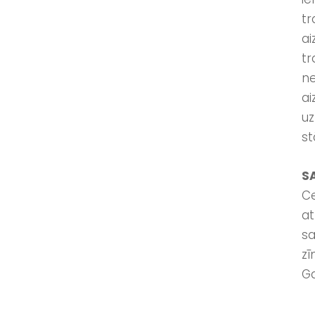
tr
ai
tr
ne
ai
uz
st
S
Ce
at
sa
zī
Ga
_