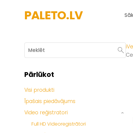
PALETO.LV
Sā
iVe
Ce
Pārlūkot
Visi produkti
Īpašais piedāvājums
Video reģistratori
›
Full HD Videoregistrātori