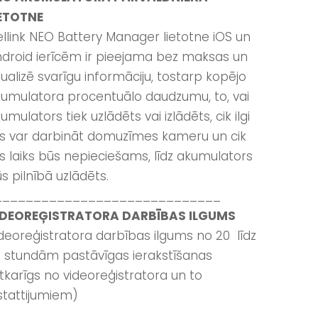
IETOTNE
llink NEO Battery Manager lietotne iOS un
droid ierīcēm ir pieejama bez maksas un
zualizē svarīgu informāciju, tostarp kopējo
umulatora procentuālo daudzumu, to, vai
umulators tiek uzlādēts vai izlādēts, cik ilgi
s var darbināt domuzīmes kameru un cik
gs laiks būs nepieciešams, līdz akumulators
s pilnībā uzlādēts.
_____________________________
IDEOREĢISTRATORA DARBĪBAS ILGUMS
deoreģistratora darbības ilgums no 20 līdz
 stundām pastāvīgas ierakstīšanas
tkarīgs no videoreģistratora un to
stattijumiem)
_____________________________