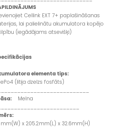
APILDINĀJUMS
evienojiet Cellink EXT 7+ paplašināšanas
terijas, lai palielinātu akumulatora kopējo
tilpību (iegādājams atsevišķi)
ecifikācijas
umulatora elementa tips:
FePo4 (litija dzelzs fosfāts)
____________________________
rāsa:
Melna
_________________________
zmērs:
51mm(W) x 205.2mm(L) x 32.6mm(H)
____________________________