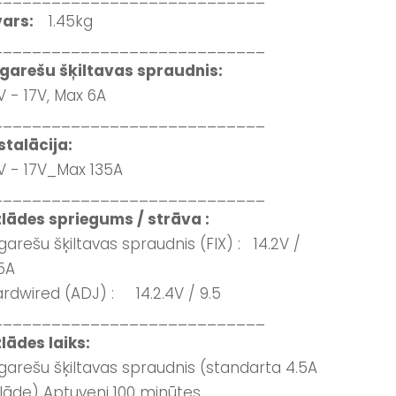
vars:
1.45kg
____________________________
garešu šķiltavas spraudnis:
V - 17V, Max 6A
____________________________
stalācija:
V - 17V_Max 135A
____________________________
lādes spriegums / strāva :
garešu šķiltavas spraudnis (FIX) : 14.2V /
5A
rdwired (ADJ) : 14.2.4V / 9.5
____________________________
lādes laiks:
garešu šķiltavas spraudnis (standarta 4.5A
lāde) Aptuveni 100 minūtes