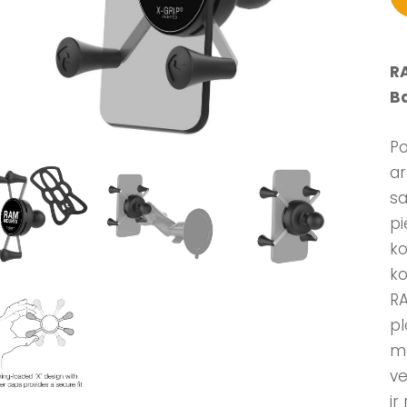
RA
Ba
Po
ar
sa
pi
ko
ko
RA
pl
mo
ve
ir