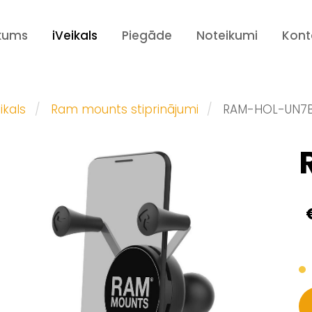
kums
iVeikals
Piegāde
Noteikumi
Kont
ikals
Ram mounts stiprinājumi
RAM-HOL-UN7