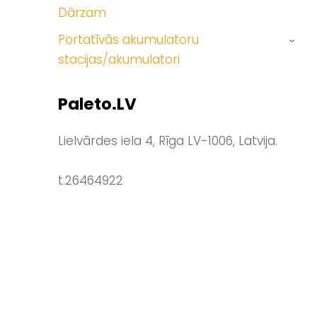
Dārzam
Portatīvās akumulatoru
›
stacijas/akumulatori
Paleto.LV
Lielvārdes iela 4, Rīga LV-1006, Latvija.
t.26464922