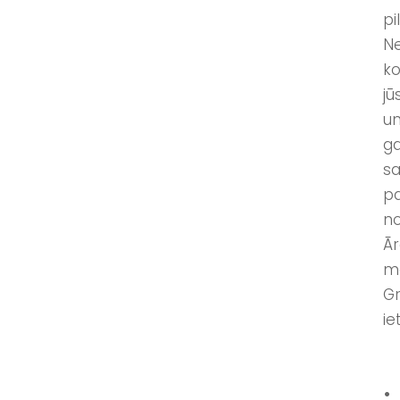
pi
Ne
ko
jū
un
ga
sa
pa
no
Ār
mo
Gr
ie
•