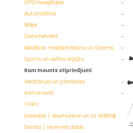
GPS/navigācijas
›
Automašīnai
›
Mājai
›
Datortehnika
›
Medības, makšķerēšana un tūrisms
›
Sports un aktīva atpūta
›
Ram mounts stiprinājumi
Viedtālruņi un planšetes
›
Instrumenti
›
1 EIRO
baterijas / akumulatori un to lādētāji
Serviss / rezerves daļas