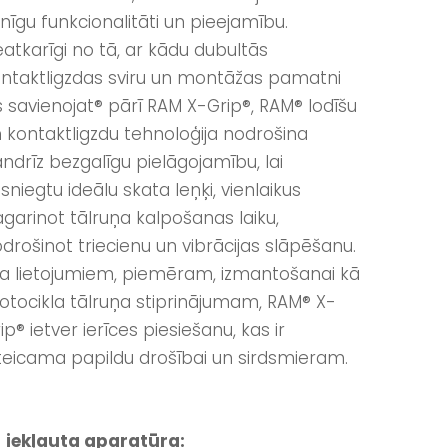
lnīgu funkcionalitāti un pieejamību.
atkarīgi no tā, ar kādu dubultās
ntaktligzdas sviru un montāžas pamatni
s savienojat® pārī RAM X-Grip®, RAM® lodīšu
 kontaktligzdu tehnoloģija nodrošina
ndrīz bezgalīgu pielāgojamību, lai
sniegtu ideālu skata leņķi, vienlaikus
garinot tālruņa kalpošanas laiku,
drošinot triecienu un vibrācijas slāpēšanu.
a lietojumiem, piemēram, izmantošanai kā
tocikla tālruņa stiprinājumam, RAM® X-
ip® ietver ierīces piesiešanu, kas ir
teicama papildu drošībai un sirdsmieram.
 iekļauta aparatūra: