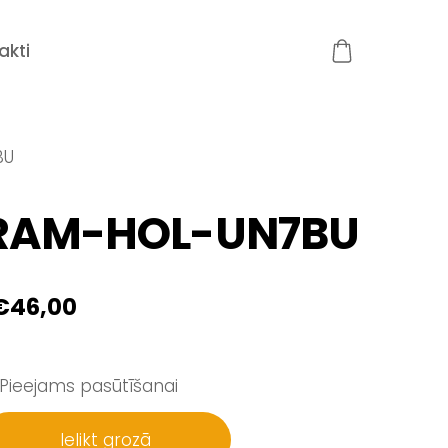
akti
BU
RAM-HOL-UN7BU
€46,00
Pieejams pasūtīšanai
Ielikt grozā