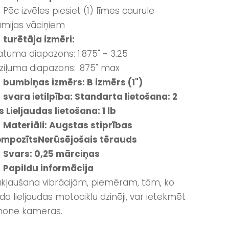
) Pēc izvēles piesiet (1) līmes caurule
mijas vāciņiem
turētāja izmēri:
atuma diapazons: 1.875" - 3.25
ziļuma diapazons: .875" max
bumbiņas izmērs: B izmērs (1")
svara ietilpība: Standarta lietošana: 2
s Lieljaudas lietošana: 1 lb
Materiāli: Augstas stiprības
ompozītsNerūsējošais tērauds
 Svars: 0,25 mārciņas
Papildu informācija
kļaušana vibrācijām, piemēram, tām, ko
da lieljaudas motociklu dzinēji, var ietekmēt
hone kameras.