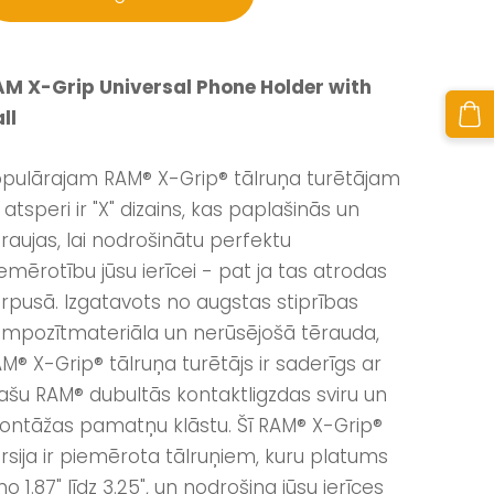
M X-Grip Universal Phone Holder with
ll
pulārajam RAM® X-Grip® tālruņa turētājam
 atsperi ir "X" dizains, kas paplašinās un
raujas, lai nodrošinātu perfektu
emērotību jūsu ierīcei - pat ja tas atrodas
rpusā. Izgatavots no augstas stiprības
mpozītmateriāla un nerūsējošā tērauda,
M® X-Grip® tālruņa turētājs ir saderīgs ar
ašu RAM® dubultās kontaktligzdas sviru un
ntāžas pamatņu klāstu. Šī RAM® X-Grip®
rsija ir piemērota tālruņiem, kuru platums
 no 1.87" līdz 3.25", un nodrošina jūsu ierīces