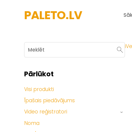
PALETO.LV
Sā
iVe
Pārlūkot
Visi produkti
Īpašais piedāvājums
Video reģistratori
›
Noma