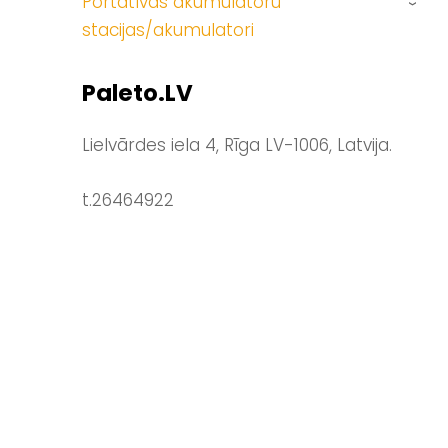
Portatīvās akumulatoru
›
stacijas/akumulatori
Paleto.LV
Lielvārdes iela 4, Rīga LV-1006, Latvija.
t.26464922