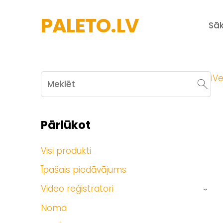
PALETO.LV
Sā
iVe
Pārlūkot
Visi produkti
Īpašais piedāvājums
Video reģistratori
›
Noma