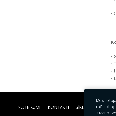
• 
Ko
• 
• 
• 
• 
Mēs lietoj
mārketing
NOTEIKUMI
KONTAKTI
SĪKDATNES
Uzzināt va