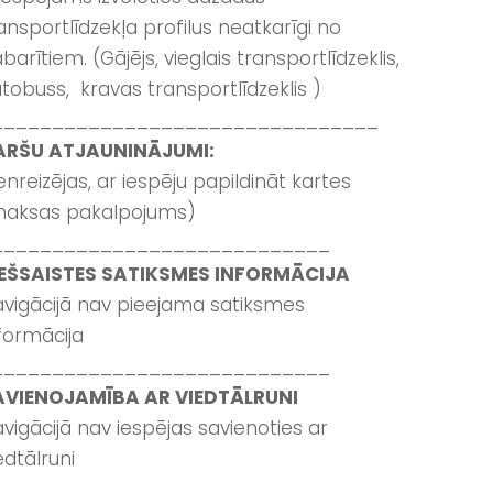
ansportlīdzekļa profilus neatkarīgi no
barītiem. (Gājējs, vieglais transportlīdzeklis,
tobuss, kravas transportlīdzeklis )
________________________________
ARŠU ATJAUNINĀJUMI:
enreizējas, ar iespēju papildināt kartes
maksas pakalpojums)
____________________________
IEŠSAISTES SATIKSMES INFORMĀCIJA
vigācijā nav pieejama satiksmes
formācija
____________________________
AVIENOJAMĪBA AR VIEDTĀLRUNI
vigācijā nav iespējas savienoties ar
edtālruni
________________________________