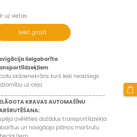
Ir uz vietas
Ielikt grozā
vigācija lielgabarīta
ansportlīdzeķļiem
collu skārienekrāns kurš lieki neaizsegs
dzamību uz ceļa
________________________________
IELĀGOTA KRAVAS AUTOMAŠĪNU
ARŠRUTĒŠANA:
spēja izvēlēties dažādus transportlīdzekļa
barītus un navigācija plānos maršrutu
tiecīgi tiem.