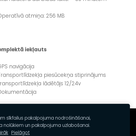
Operatīvā atmiņa: 256 MB
mplektā iekļauts
GPS navigācija
Transportlīdzekļa piesūcekņa stiprinājums
transportlīdzekļa lādētājs 12/24v
Dokumentācija
am sīkfailus pakalpojuma nodrošināšanai,
a nolūkiem un pakalpojuma uzlabošanai.
irāk
Pielāgot