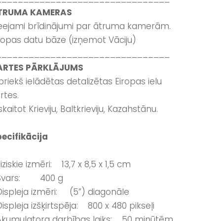
TRUMA KAMERAS
eejami brīdinājumi par ātruma kamerām.
ropas datu bāze (izņemot Vāciju)
________________________________
ARTES PĀRKLĀJUMS
priekš ielādētas detalizētas Eiropas ielu
rtes.
skaitot Krieviju, Baltkrieviju, Kazahstānu.
ecifikācija
Fiziskie izmēri: 13,7 x 8,5 x 1,5 cm
 Svars: 400 g
Displeja izmēri: (5”) diagonāle
Displeja izšķirtspēja: 800 x 480 pikseļi
Akumulatora darbības laiks: 50 minūtēm