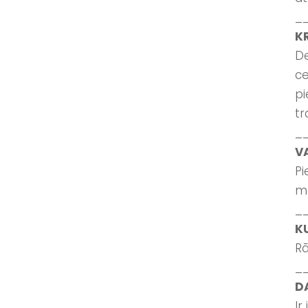
_
K
De
ce
pi
tr
_
V
Pi
m
_
K
Rā
_
D
Ir