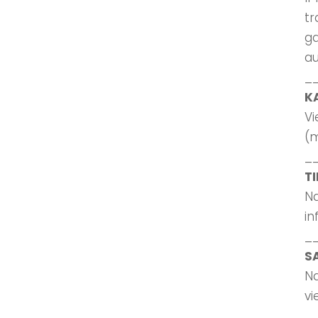
tr
ga
au
_
K
Vi
(
_
T
Na
in
_
S
Na
vi
_