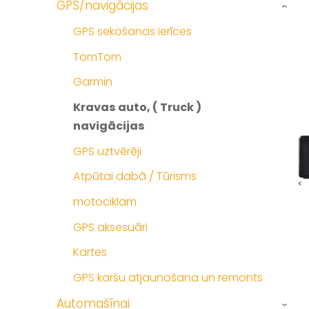
GPS/navigācijas
›
GPS sekošanas ierīces
TomTom
Garmin
Kravas auto, ( Truck )
navigācijas
GPS uztvērēji
Atpūtai dabā / Tūrisms
motociklam
GPS aksesuāri
Kartes
GPS karšu atjaunošana un remonts
Automašīnai
›