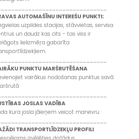
________________________________
RAVAS AUTOMAŠĪNU INTEREŠU PUNKTI:
gvielas uzpildes stacijas, stāvvietas, servisa
ntrus un daudz kas cits - tas viss ir
elāgots lielizmēŗa gabarīta
ansportlīdzekļiem.
________________________________
AIRĀKU PUNKTU MARŠRUTĒŠANA
evienojiet vairākus nodošanas punktus savā
aršrutā
________________________________
USTĪBAS JOSLAS VADĪBA
da kura josla jāieņem veicot manevru
________________________________
AŽĀDI TRANSPORTLĪDZEKĻU PROFILI
 iespējams izvēlēties dažādus