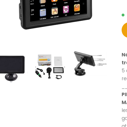
Na
tr
5 
re
_
P
M
Ie
ga
at