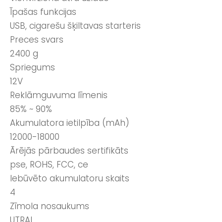
Īpašas funkcijas
USB, cigarešu šķiltavas starteris
Preces svars
2400 g
Spriegums
12V
Reklāmguvuma līmenis
85% ~ 90%
Akumulatora ietilpība (mAh)
12000-18000
Ārējās pārbaudes sertifikāts
pse, ROHS, FCC, ce
Iebūvēto akumulatoru skaits
4
Zīmola nosaukums
UTRAI