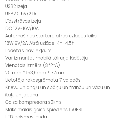
USB2 izeja
USB2.0 5V/2.1A
Līdzstrāvas izeja
DC 12V-16V/10A
Automašīnas startera ātras uzlādes laiks
18W 9V/2A Ātrā uzlāde: 4h-4,5h
Lādētājs nav iekļauts
Var izmantot mobilā tālruņa lādētāju
Vienotais izmērs (G*P*A)
201mm * 153,5mm * 77mm
Lietotāja rokasgrāmata 7 valodās
Krievu un angļu un spāņu un franču un vācu un
itāļu un japāņu
Gaisa kompresora sūknis
Maksimālais gaisa spiediens 150PSI
LED gaismas jauda