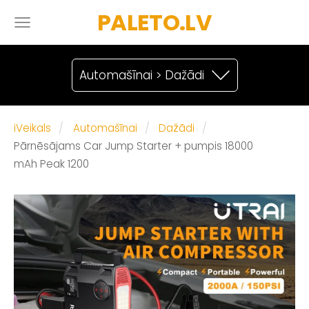
PALETO.LV
Automašīnai > Dažādi
iVeikals
Automašīnai
Dažādi
Pārnēsājams Car Jump Starter + pumpis 18000
mAh Peak 1200