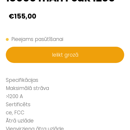
€155,00
Pieejams pasūtīšanai
Ielikt grozā
Specifikācijas
Maksimālā strāva
>1200 A
Sertificēts
ce, FCC
Ātrā uzlāde
Vienvirziena ātra uzlāde