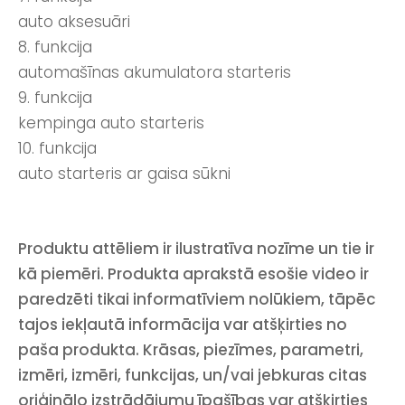
auto aksesuāri
8. funkcija
automašīnas akumulatora starteris
9. funkcija
kempinga auto starteris
10. funkcija
auto starteris ar gaisa sūkni
Produktu attēliem ir ilustratīva nozīme un tie ir
kā piemēri. Produkta aprakstā esošie video ir
paredzēti tikai informatīviem nolūkiem, tāpēc
tajos iekļautā informācija var atšķirties no
paša produkta. Krāsas, piezīmes, parametri,
izmēri, izmēri, funkcijas, un/vai jebkuras citas
oriģinālo izstrādājumu īpašības var atšķirties