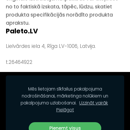
no to faktiskā izskata, tāpēc, lūdzu, skatiet
produkta specifikācijās norādīto produkta
aprakstu.
Paleto.LV
Lielvārdes iela 4, Rīga LV-1006, Latvija.
t.26464922
NOTEIKUMI
KONTAKTI
SĪKDATNES
Mēs lietojam sīkfailus pakalpojuma
nodrošināšanai, mārketinga nolūkiem un
pakalpojuma uzlabošanai.
Uzzināt vairāk
Pielāgot
Pieņemt visus