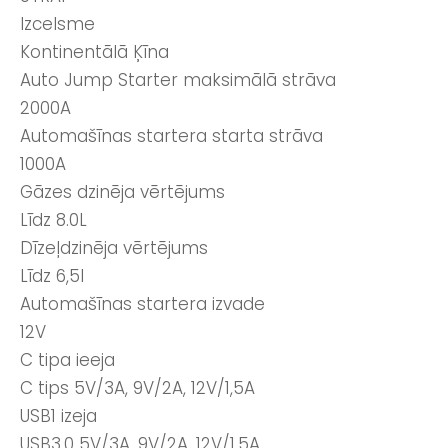
Izcelsme
Kontinentālā Ķīna
Auto Jump Starter maksimālā strāva
2000A
Automašīnas startera starta strāva
1000A
Gāzes dzinēja vērtējums
Līdz 8.0L
Dīzeļdzinēja vērtējums
Līdz 6,5l
Automašīnas startera izvade
12V
C tipa ieeja
C tips 5V/3A, 9V/2A, 12V/1,5A
USB1 izeja
USB3.0 5V/3A, 9V/2A, 12V/1,5A