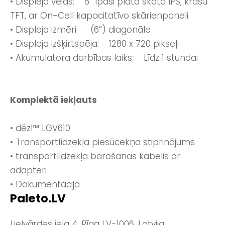
• Displeja veids: 6” īpaši plata skata IPS, krāsu
TFT, ar On-Cell kapacitatīvo skārienpaneli
• Displeja izmēri: (6”) diagonāle
• Displeja izšķirtspēja: 1280 x 720 pikseļi
• Akumulatora darbības laiks: Līdz 1 stundai
Komplektā iekļauts
• dēzl™ LGV610
• Transportlīdzekļa piesūcekņa stiprinājums
• transportlīdzekļa barošanas kabelis ar
adapteri
• Dokumentācija
Paleto.LV
Lielvārdes iela 4, Rīga LV-1006, Latvija.