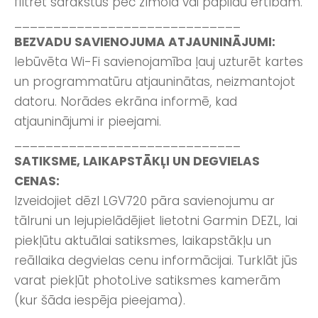
filtrēt sarakstus pēc zīmola vai papildu ērtībām.
_____________________________
BEZVADU SAVIENOJUMA ATJAUNINĀJUMI:
Iebūvēta Wi-Fi savienojamība ļauj uzturēt kartes
un programmatūru atjauninātas, neizmantojot
datoru. Norādes ekrāna informē, kad
atjauninājumi ir pieejami.
_____________________________
SATIKSME, LAIKAPSTĀKĻI UN DEGVIELAS
CENAS:
Izveidojiet dēzl LGV720 pāra savienojumu ar
tālruni un lejupielādējiet lietotni Garmin DEZL, lai
piekļūtu aktuālai satiksmes, laikapstākļu un
reāllaika degvielas cenu informācijai. Turklāt jūs
varat piekļūt photoLive satiksmes kamerām
(kur šāda iespēja pieejama).