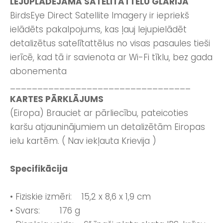
LEJUPLĀDĒJAMA SATELĪTATTĒLU GLARIJA
BirdsEye Direct Satellite Imagery ir iepriekš
ielādēts pakalpojums, kas ļauj lejupielādēt
detalizētus satelītattēlus no visas pasaules tieši
ierīcē, kad tā ir savienota ar Wi-Fi tīklu, bez gada
abonementa
_________________________________
KARTES PĀRKLĀJUMS
(Eiropa) Brauciet ar pārliecību, pateicoties
karšu atjauninājumiem un detalizētām Eiropas
ielu kartēm. ( Nav iekļauta Krievija )
Specifikācija
• Fiziskie izmēri: 15,2 x 8,6 x 1,9 cm
• Svars: 176 g