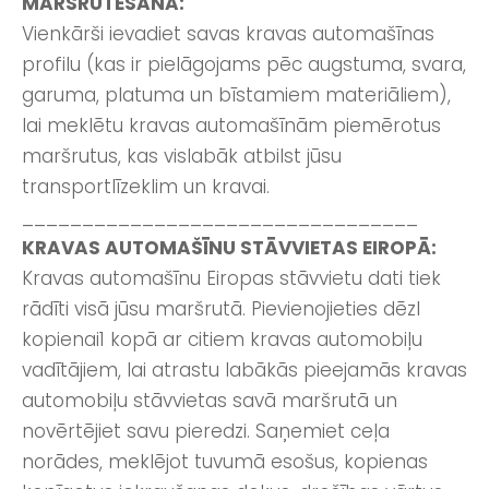
MARŠRUTĒŠANA:
Vienkārši ievadiet savas kravas automašīnas
profilu (kas ir pielāgojams pēc augstuma, svara,
garuma, platuma un bīstamiem materiāliem),
lai meklētu kravas automašīnām piemērotus
maršrutus, kas vislabāk atbilst jūsu
transportlīzeklim un kravai.
_________________________________
KRAVAS AUTOMAŠĪNU STĀVVIETAS EIROPĀ:
Kravas automašīnu Eiropas stāvvietu dati tiek
rādīti visā jūsu maršrutā. Pievienojieties dēzl
kopienai1 kopā ar citiem kravas automobiļu
vadītājiem, lai atrastu labākās pieejamās kravas
automobiļu stāvvietas savā maršrutā un
novērtējiet savu pieredzi. Saņemiet ceļa
norādes, meklējot tuvumā esošus, kopienas