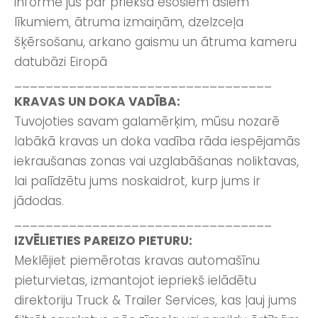
informē jūs par priekšā esošiem asiem
līkumiem, ātruma izmaiņām, dzelzceļa
šķērsošanu, arkano gaismu un ātruma kameru
datubāzi Eiropā
_________________________________
KRAVAS UN DOKA VADĪBA:
Tuvojoties savam galamērķim, mūsu nozarē
labākā kravas un doka vadība rāda iespējamās
iekraušanas zonas vai uzglabāšanas noliktavas,
lai palīdzētu jums noskaidrot, kurp jums ir
jādodas.
_________________________________
IZVĒLIETIES PAREIZO PIETURU:
Meklējiet piemērotas kravas automašīnu
pieturvietas, izmantojot iepriekš ielādētu
direktoriju Truck & Trailer Services, kas ļauj jums