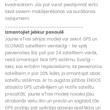
kvadraciklam. Jūs pat varat piestiprināt ierīci
laivā saviem makšķerēšanas vai burāšanas
ceļojumiem.
_____________________________
Izmantojiet jebkur pasaulē
Jaunie eTrex sērijas modeļi var sekot GPS un
GLONASS satelītiem vienlaicīgi - tie spēj
pievienoties līdz pat par 24 satelītiem vairāk,
nekā izmantojot tikai GPS sistēmu. Svarīgi -
laiks, kas ierīcēm nepieciešams, lai pievienotos
satelītiem, ir par 20% īsāks, ja izmantojat abas
satelītu sistēmas. Ar to augstas jūtības ENGOS
atbalsta GPS uztvērējiem un HotFix satelītu
precizitāti, jaunie eTrex modeļi nosaka jūsu
atrašanās vietu ātri un precīzi un saglabā tās
GPS pozīciju pat spēcīga aizsega apstākļos un