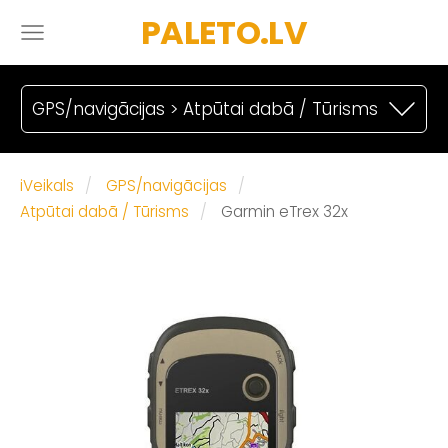
PALETO.LV
GPS/navigācijas > Atpūtai dabā / Tūrisms
iVeikals
GPS/navigācijas
Atpūtai dabā / Tūrisms
Garmin eTrex 32x