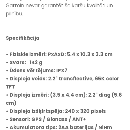
Garmin nevar garantēt šo karšu kvalitāti un
pilnību.
Specifikācija
• Fiziskie izmēri: PxAxD: 5.4 x 10.3 x 3.3 cm
• Svars: 142 g
• Ūdens vērtējums: IPX7
• Displeja veids: 2.2" transflective, 65K color
TFT
• Displeja izmēri: (3.5 x 4.4 cm); 2.2" diag (5.6
cm)
• Displeja izšķirtspēja: 240 x 320 pixels
• Sensori: GPS / Glonass / ANT+
• Akumulatora tips: 2AA baterijas / NiHm