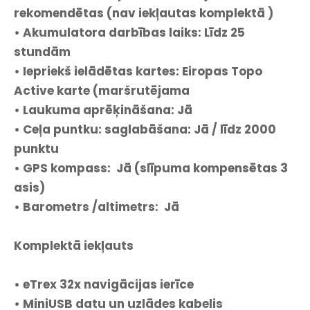
rekomendētas (nav iekļautas komplektā )
• Akumulatora darbības laiks: Līdz 25
stundām
• Iepriekš ielādētas kartes: Eiropas Topo
Active karte (maršrutējama
• Laukuma aprēķināšana: Jā
• Ceļa puntku: saglabāšana: Jā / līdz 2000
punktu
• GPS kompass: Jā (slīpuma kompensētas 3
asis)
• Barometrs /altimetrs: Jā
Komplektā iekļauts
• eTrex 32x navigācijas ierīce
• MiniUSB datu un uzlādes kabelis