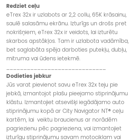
Redziet ceļu
eTrex 32x ir uzlabots ar 2,2 collu, 65K krāsainu,
saulē salasāmu ekrānu. Izturīgs un drošs pret
nokrišņiem, eTrex 32x ir veidots, lai izturētu
skarbos apstākļos. Tam ir uzlabota vadāmība,
bet saglabāta spēja darboties putekļu, dubļu,
mitruma vai ūdens ietekmē.
_____________________________
Dodieties jebkur
Jūs varat pievienot savu eTrex 32x teju pie
jebkā, izmantojot plašu pieejamo stiprinājumu
klāstu. Izmantojiet atsevišķi iegādājamo auto
stiprinājumu kopā ar City Navigator NT® ceļu
kartēm, lai veiktu braucienus ar norādēm
pagriezienu pēc pagrieziena, vai izmantojiet
izturīgu stiprinājumu savam motociklam vai