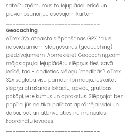
satelītuzņēmumus to lejuplādei ierīcē un
pievienošanai jau esošajām kartēm.
_____________________________
Geocaching
eTrex 32x atbalsta slēpņošanas GPX failus
nebeidzamiem slēpņošanas (geocaching)
piedzīvojumiem. Apmeklējiet Geocaching.com
mājaslapu,lai lejuplādētu slēpņus tieši savā
ierīcē, tad - dodieties slēpņu "medībās"! eTrex
32x saglabā visu pamatinformāciju, ieskaitot
slēpņa atrašanās lokāciju, apvidu, grūtības
pakāpi, ieteikumus un aprakstus. Slēpņojot bez
papīra, jūs ne tikai palīdzat apkārtējai videi un
dabai, bet arī atbrīvojaties no manuālas
koordinātu ievades.
_____________________________