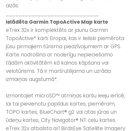
aizās.
_____________________________
Ielādēta Garmin TopoActive Map karte
eTrex 32x ir komplektēts ar jaunu Garmin
TopoActive* karti Eiropai, kas ir lieliski piemērota
jūsu pirmajiem tūrisma piedzīvojumiem ar GPS.
Karte nodrošina ar noderīgu nepieciešamo
tādām aktivitātēm kā kalnos kāpšana vai
velotūrisms. Tā ir maršrutējama un uzrāda
izmaiņas augstumā*.
Izmantojiet microSD™ atmiņas karšu ieeju ierīcē,
lai tai pievienotu papildus kartes, piemēram,
TOPO kartes, BlueChart® g2 vai citas jūras un
ūdeņu kartes, City Navigator® NT ceļu kartes.
eTrex 32x atbalsta arī BirdsEye Satellite Imagery