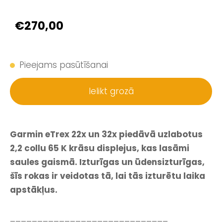
€270,00
Pieejams pasūtīšanai
Ielikt grozā
Garmin
eTrex 22x un 32x piedāvā uzlabotus
2,2 collu 65 K krāsu displejus, kas lasāmi
saules gaismā.
Izturīgas un ūdensizturīgas,
šīs rokas ir veidotas tā, lai tās izturētu laika
apstākļus.
_____________________________