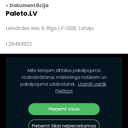
• Dokumentācija
Paleto.LV
Lielvārdes iela 4, Rīga LV-1006, Latvija.
t.26464922
NOTEIKUMI
KONTAKTI
SĪKDATNES
Mēs lietojam sīkfailus pakalpojuma
nodrošināšanai, mārketinga nolūkiem un
pakalpojuma uzlabošanai.
Uzzināt vairāk
Pielāgot
Pieņemt visus
© PALETO.LV
Pieņemt tikai nepieciešamos