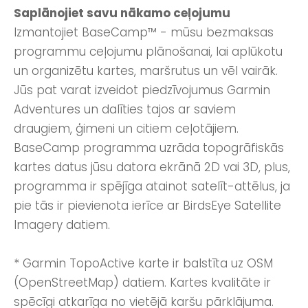
Saplānojiet savu nākamo ceļojumu
Izmantojiet BaseCamp™ - mūsu bezmaksas
programmu ceļojumu plānošanai, lai aplūkotu
un organizētu kartes, maršrutus un vēl vairāk.
Jūs pat varat izveidot piedzīvojumus Garmin
Adventures un dalīties tajos ar saviem
draugiem, ģimeni un citiem ceļotājiem.
BaseCamp programma uzrāda topogrāfiskās
kartes datus jūsu datora ekrānā 2D vai 3D, plus,
programma ir spējīga atainot satelīt-attēlus, ja
pie tās ir pievienota ierīce ar BirdsEye Satellite
Imagery datiem.
* Garmin TopoActive karte ir balstīta uz OSM
(OpenStreetMap) datiem. Kartes kvalitāte ir
spēcīgi atkarīga no vietējā karšu pārklājuma.