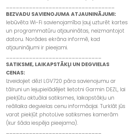
_________________________________
BEZVADU SAVIENOJUMA ATJAUNINĀJUMI:
Iebūvēta Wi-Fi savienojamība ļauj uzturēt kartes
un programmatūru atjauninātas, neizmantojot
datoru. Norādes ekrāna informē, kad
atjauninājumi ir pieejami.
_____________________________
SATIKSME, LAIKAPSTĀKĻI UN DEGVIELAS
CENAS:
Izveidojiet dēzl LGV720 pāra savienojumu ar
tālruni un lejupielādējiet lietotni Garmin DEZL, lai
piekļūtu aktuālai satiksmes, laikapstākļu un
reāllaika degvielas cenu informācijai. Turklāt jūs
varat piekļūt photoLive satiksmes kamerām
(kur šāda iespēja pieejama).
_____________________________