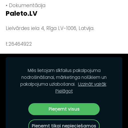
• Dokumentācija
Paleto.LV
Lielvārdes iela 4, Rīga LV-1006, Latvija.
t.26464922
NOTEIKUMI
KONTAKTI
SĪKDATNES
Mēs lietojam sīkfailus pakalpojuma
nodrošināšanai, mārketinga nolūkiem un
pakalpojuma uzlabošanai.
Uzzināt vairāk
Pielāgot
Pieņemt visus
© PALETO.LV
Pieņemt tikai nepieciešamos