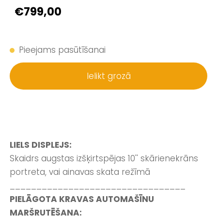
€799,00
Pieejams pasūtīšanai
Ielikt grozā
LIELS DISPLEJS:
Skaidrs augstas izšķirtspējas 10'' skārienekrāns
portreta, vai ainavas skata režīmā
_________________________________
PIELĀGOTA KRAVAS AUTOMAŠĪNU
MARŠRUTĒŠANA: