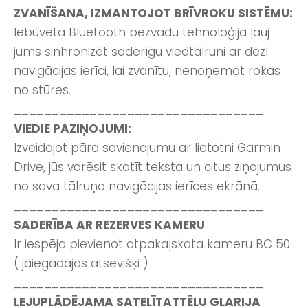
ZVANĪŠANA, IZMANTOJOT BRĪVROKU SISTĒMU:
Iebūvēta Bluetooth bezvadu tehnoloģija ļauj
jums sinhronizēt saderīgu viedtālruni ar dēzl
navigācijas ierīci, lai zvanītu, nenoņemot rokas
no stūres.
_________________________________
VIEDIE PAZIŅOJUMI:
Izveidojot pāra savienojumu ar lietotni Garmin
Drive, jūs varēsit skatīt teksta un citus ziņojumus
no sava tālruņa navigācijas ierīces ekrānā.
_________________________________
SADERĪBA AR REZERVES KAMERU
Ir iespēja pievienot atpakaļskata kameru BC 50
( jāiegādājas atsevišķi )
_________________________________
LEJUPLĀDĒJAMA SATELĪTATTĒLU GLARIJA