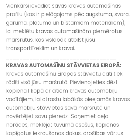
Vienkārši ievadiet savas kravas automašīnas
profilu (kas ir pielāgojams pēc augstuma, svara,
garuma, platuma un bīstamiem materiāliem),
lai meklētu kravas automašīnām piemērotus
maršrutus, kas vislabāk atbilst jūsu
transportlīzeklim un kravai.
_________________________________
KRAVAS AUTOMAŠĪNU STĀVVIETAS EIROPĀ:
Kravas automašīnu Eiropas stāvvietu dati tiek
rādīti visā jūsu maršrutā. Pievienojieties dēzl
kopienai1 kopā ar citiem kravas automobiļu
vadītājiem, lai atrastu labākās pieejamās kravas
automobiļu stāvvietas savā maršrutā un
novērtējiet savu pieredzi. Saņemiet ceļa
norādes, meklējot tuvumā esošus, kopienas
kopīgotus iekraušanas dokus, drošības vārtus