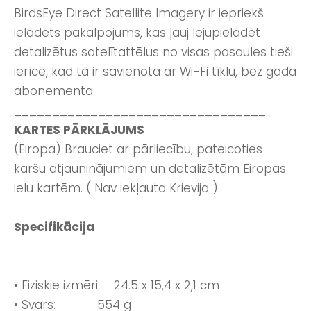
BirdsEye Direct Satellite Imagery ir iepriekš
ielādēts pakalpojums, kas ļauj lejupielādēt
detalizētus satelītattēlus no visas pasaules tieši
ierīcē, kad tā ir savienota ar Wi-Fi tīklu, bez gada
abonementa
_________________________________
KARTES PĀRKLĀJUMS
(Eiropa) Brauciet ar pārliecību, pateicoties
karšu atjauninājumiem un detalizētām Eiropas
ielu kartēm. ( Nav iekļauta Krievija )
Specifikācija
• Fiziskie izmēri: 24.5 x 15,4 x 2,1 cm
• Svars: 554 g