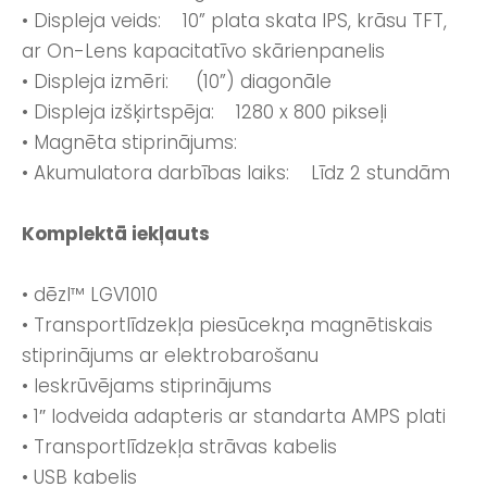
• Displeja veids: 10” plata skata IPS, krāsu TFT,
ar On-Lens kapacitatīvo skārienpanelis
• Displeja izmēri: (10”) diagonāle
• Displeja izšķirtspēja: 1280 x 800 pikseļi
• Magnēta stiprinājums:
• Akumulatora darbības laiks: Līdz 2 stundām
Komplektā iekļauts
• dēzl™ LGV1010
• Transportlīdzekļa piesūcekņa magnētiskais
stiprinājums ar elektrobarošanu
• Ieskrūvējams stiprinājums
• 1″ lodveida adapteris ar standarta AMPS plati
• Transportlīdzekļa strāvas kabelis
• USB kabelis