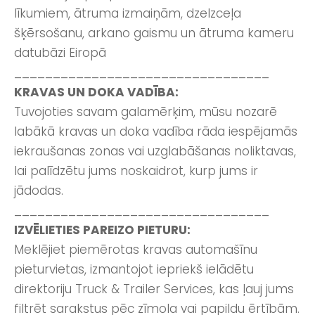
līkumiem, ātruma izmaiņām, dzelzceļa
šķērsošanu, arkano gaismu un ātruma kameru
datubāzi Eiropā
_________________________________
KRAVAS UN DOKA VADĪBA:
Tuvojoties savam galamērķim, mūsu nozarē
labākā kravas un doka vadība rāda iespējamās
iekraušanas zonas vai uzglabāšanas noliktavas,
lai palīdzētu jums noskaidrot, kurp jums ir
jādodas.
_________________________________
IZVĒLIETIES PAREIZO PIETURU:
Meklējiet piemērotas kravas automašīnu
pieturvietas, izmantojot iepriekš ielādētu
direktoriju Truck & Trailer Services, kas ļauj jums
filtrēt sarakstus pēc zīmola vai papildu ērtībām.