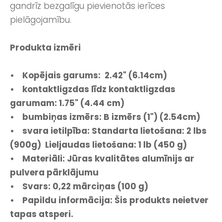
gandrīz bezgalīgu pievienotās ierīces
pielāgojamību.
Produkta izmēri
• Kopējais garums: 2.42" (6.14cm)
• kontaktligzdas līdz kontaktligzdas
garumam: 1.75" (4.44 cm)
• bumbiņas izmērs: B izmērs (1") (2.54cm)
• svara ietilpība: Standarta lietošana: 2 lbs
(900g) Lieljaudas lietošana: 1 lb (450 g)
• Materiāli: Jūras kvalitātes alumīnijs ar
pulvera pārklājumu
• Svars: 0,22 mārciņas (100 g)
• Papildu informācija: Šis produkts neietver
tapas atsperi.