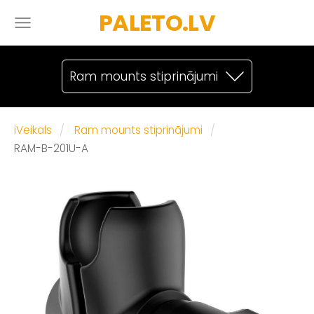
PALETO.LV
Ram mounts stiprinājumi
iVeikals
Ram mounts stiprinājumi
RAM-B-201U-A