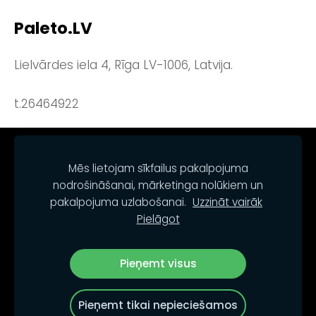
Paleto.LV
Lielvārdes iela 4, Rīga LV-1006, Latvija.
t.26464922
NOTEIKUMI
KONTAKTI
SĪKDATNES
Mēs lietojam sīkfailus pakalpojuma
nodrošināšanai, mārketinga nolūkiem un
pakalpojuma uzlabošanai.
Uzzināt vairāk
Pielāgot
Pieņemt visus
© PALETO.LV
Pieņemt tikai nepieciešamos