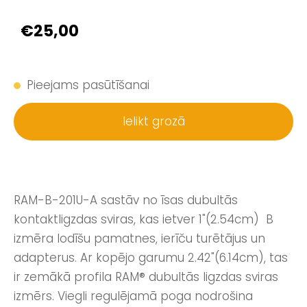
€25,00
Pieejams pasūtīšanai
Ielikt grozā
RAM-B-201U-A sastāv no īsas dubultās
kontaktligzdas sviras, kas ietver 1"(2.54cm) B
izmēra lodīšu pamatnes, ierīču turētājus un
adapterus. Ar kopējo garumu 2.42"(6.14cm), tas
ir zemākā profila RAM® dubultās ligzdas sviras
izmērs. Viegli regulējamā poga nodrošina