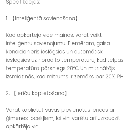
Specifikācijas:
1. 【Inteliģentā savienošana】
Kad apkārtējā vide mainās, varat veikt
inteliģentu savienojumu. Piemēram, gaisa
kondicionieris ieslēgsies un automātiski
ieslēgsies uz norādīto temperatūru, kad telpas
temperatūra pārsniegs 28℃. Un mitrinātājs
izsmidzinās, kad mitrums ir zemāks par 20% RH.
2. 【Ierīču koplietošana】
Varat koplietot savas pievienotās ierīces ar
ģimenes locekļiem, lai viņi varētu arī uzraudzīt
apkārtējo vidi.