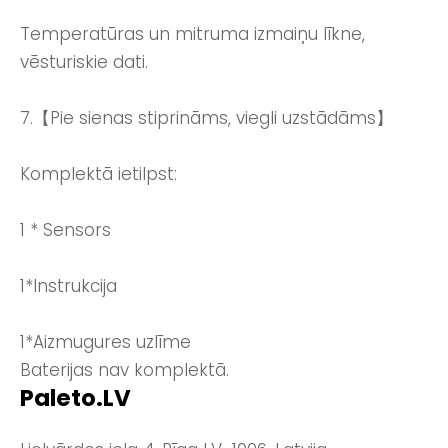
Temperatūras un mitruma izmaiņu līkne,
vēsturiskie dati.
7.【Pie sienas stiprināms, viegli uzstādāms】
Komplektā ietilpst:
1 * Sensors
1*Instrukcija
1*Aizmugures uzlīme
Baterijas nav komplektā.
Paleto.LV