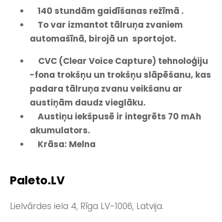
140 stundām gaidīšanas režīmā .
To var izmantot tālruņa zvaniem
automašīnā, birojā un sportojot.
CVC (Clear Voice Capture) tehnoloģiju
-fona trokšņu un trokšņu slāpēšanu, kas
padara tālruņa zvanu veikšanu ar
austiņām daudz vieglāku.
Austiņu iekšpusē ir integrēts 70 mAh
akumulators.
Krāsa: Melna
Paleto.LV
Lielvārdes iela 4, Rīga LV-1006, Latvija.