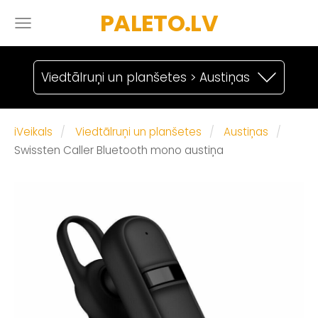
PALETO.LV
Viedtālruņi un planšetes > Austiņas
iVeikals
Viedtālruņi un planšetes
Austiņas
Swissten Caller Bluetooth mono austiņa