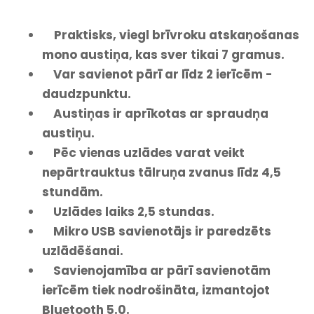
Praktisks, viegl brīvroku atskaņošanas
mono austiņa, kas sver tikai 7 gramus.
Var savienot pārī ar līdz 2 ierīcēm -
daudzpunktu.
Austiņas ir aprīkotas ar spraudņa
austiņu.
Pēc vienas uzlādes varat veikt
nepārtrauktus tālruņa zvanus līdz 4,5
stundām.
Uzlādes laiks 2,5 stundas.
Mikro USB savienotājs ir paredzēts
uzlādēšanai.
Savienojamība ar pārī savienotām
ierīcēm tiek nodrošināta, izmantojot
Bluetooth 5.0.