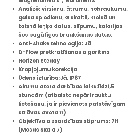
Magnetometrs / Barometrs
Analizē: virzienu, ātrumu, nobraukumu,
gaisa spiedienu, G skaitli, kreisā un
taisnā leņķa datus, slīpumu, kalorijas
šos bagātīgos braukšanas datus;
Anti-shake tehnoloģija: Jā
D-Flow pretkratīšanas algoritms
Horizon Steady
Kropļojumu korekcija
Ūdens izturība:Jā, IP67
Akumulatora darbības laiks:līdz1,5
stundām (atbalsta nepārtrauktu
lietošanu, ja ir pievienots patstāvīgam
strāvas avotam)
Objektīva aizsardzības stiprums: 7H
(Mosas skala 7)