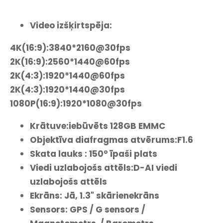
Video izšķirtspēja:
4K(16:9):3840*2160@30fps
2K(16:9):2560*1440@60fps
2K(4:3):1920*1440@60fps
2K(4:3):1920*1440@30fps
1080P(16:9):1920*1080@30fps
Krātuve:iebūvēts 128GB EMMC
Objektīva diafragmas atvērums:F1.6
Skata lauks : 150° īpaši plats
Viedi uzlabojošs attēls:D-AI viedi
uzlabojošs attēls
Ekrāns: Jā, 1.3" skārienekrāns
Sensors: GPS / G sensors /