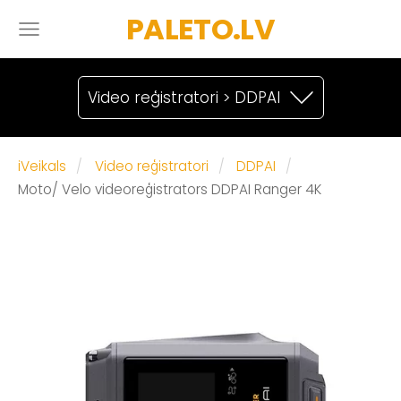
PALETO.LV
Video reģistratori > DDPAI
iVeikals
Video reģistratori
DDPAI
Moto/ Velo videoreģistrators DDPAI Ranger 4K