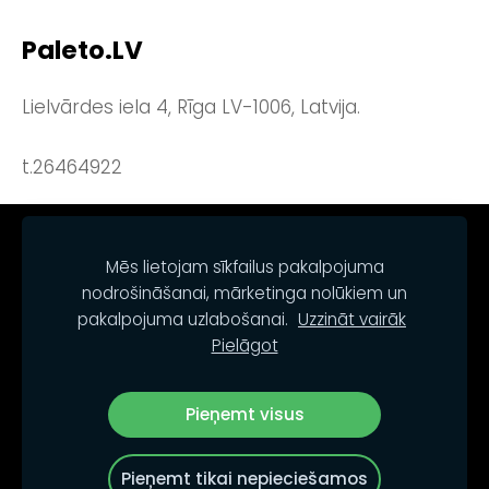
Paleto.LV
Lielvārdes iela 4, Rīga LV-1006, Latvija.
t.26464922
NOTEIKUMI
KONTAKTI
SĪKDATNES
Mēs lietojam sīkfailus pakalpojuma
nodrošināšanai, mārketinga nolūkiem un
pakalpojuma uzlabošanai.
Uzzināt vairāk
Pielāgot
Pieņemt visus
© PALETO.LV
Pieņemt tikai nepieciešamos