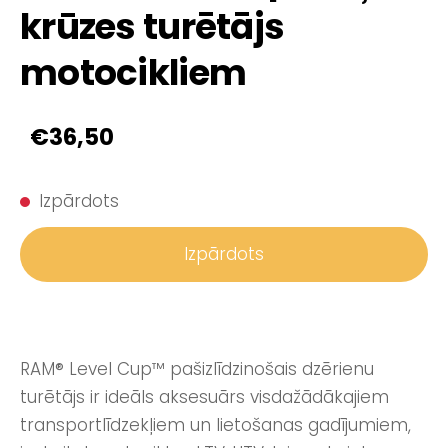
krūzes turētājs
motocikliem
€36,50
Izpārdots
Izpārdots
RAM® Level Cup™ pašizlīdzinošais dzērienu
turētājs ir ideāls aksesuārs visdažādākajiem
transportlīdzekļiem un lietošanas gadījumiem,