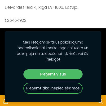
Lielvārdes iela 4, Rīga LV-1006, Latvija.
t.26464922
NOTEIKUMI
KONTAKTI
SĪKDATNES
Mēs lietojam sīkfailus pakalpojuma
nodrošināšanai, mārketinga nolūkiem un
pakalpojuma uzlabošanai.
Uzzināt vairāk
Pielāgot
Pieņemt visus
© PALETO.LV
Pieņemt tikai nepieciešamos