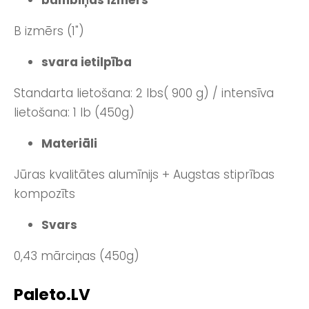
bumbiņas izmērs
B izmērs (1")
svara ietilpība
Standarta lietošana: 2 lbs( 900 g) / intensīva
lietošana: 1 lb (450g)
Materiāli
Jūras kvalitātes alumīnijs + Augstas stiprības
kompozīts
Svars
0,43 mārciņas (450g)
Paleto.LV