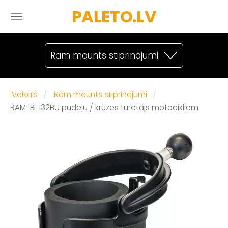
PALETO.LV
Ram mounts stiprinājumi
iVeikals
Ram mounts stiprinājumi
RAM-B-132BU pudeļu / krūzes turētājs motocikliem