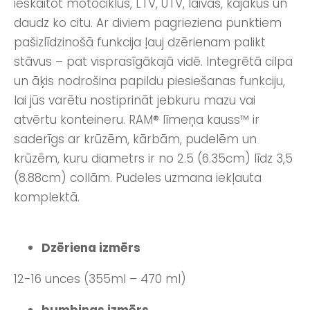
ieskaitot motociklus, LTV, UTV, laivas, kajakus un
daudz ko citu. Ar diviem pagrieziena punktiem
pašizlīdzinošā funkcija ļauj dzērienam palikt
stāvus – pat visprasīgākajā vidē. Integrētā cilpa
un āķis nodrošina papildu piesiešanas funkciju,
lai jūs varētu nostiprināt jebkuru mazu vai
atvērtu konteineru. RAM® līmeņa kauss™ ir
saderīgs ar krūzēm, kārbām, pudelēm un
krūzēm, kuru diametrs ir no 2.5 (6.35cm) līdz 3,5
(8.88cm) collām. Pudeles uzmana iekļauta
komplektā.
Dzēriena izmērs
12-16 unces (355ml – 470 ml)