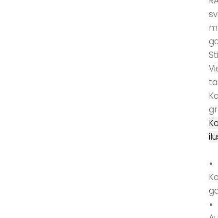
RA
sv
mo
ga
St
Vi
ta
Ka
gr
Ko
il
•
Ko
ga
• 