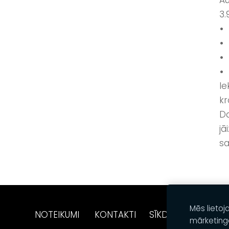
Au
3.
• 
• 
•
• 
Ie
kr
Da
jā
sa
Mēs lietoj
NOTEIKUMI
KONTAKTI
SĪKDATNES
mārketing