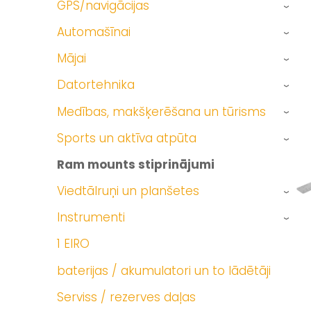
GPS/navigācijas
›
Automašīnai
›
Mājai
›
Datortehnika
›
Medības, makšķerēšana un tūrisms
›
Sports un aktīva atpūta
›
Ram mounts stiprinājumi
Viedtālruņi un planšetes
›
Instrumenti
›
1 EIRO
baterijas / akumulatori un to lādētāji
Serviss / rezerves daļas