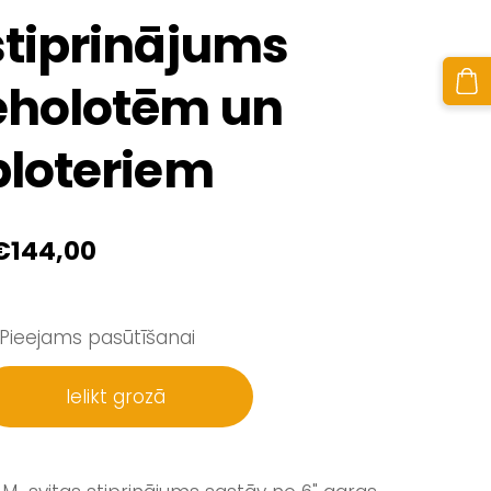
stiprinājums
eholotēm un
ploteriem
€144,00
Pieejams pasūtīšanai
Ielikt grozā