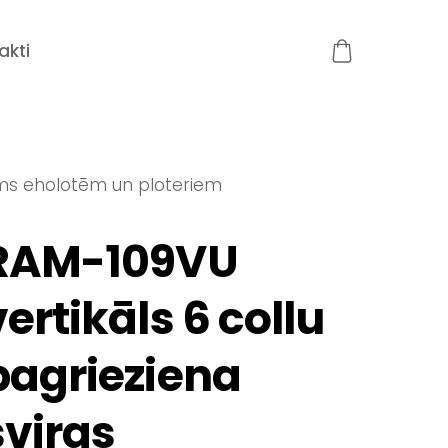
akti
jums eholotēm un ploteriem
RAM-109VU
vertikāls 6 collu
pagrieziena
sviras