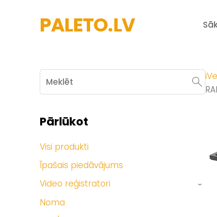
PALETO.LV
Sā
iVe
RA
Pārlūkot
Visi produkti
Īpašais piedāvājums
Video reģistratori
›
Noma