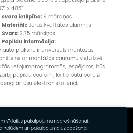
gšējā plāksne: 6.25" x 2", apakšējā plāksne:
97" x 4.85"
svara ietilpība:
8 mārciņas
Materiāli:
Jūras kvalitātes alumīnijs
 Svars:
2,75 mārciņas
Papildu informācija:
kļautā plāksne ir universāls montāžas
onšteins ar montāžas caurumu vietu izvēli.
žās lietojumprogrammās, iespējams, būs
izurbj papildu caurumi, lai tie būtu pareizi
derīgi ar jūsu elektronisko ierīci.
am sīkfailus pakalpojuma nodrošināšanai,
a nolūkiem un pakalpojuma uzlabošanai.