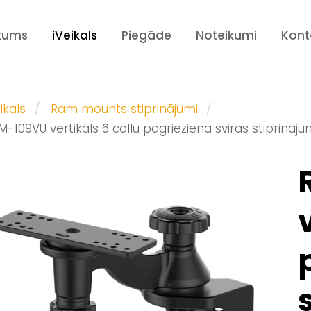
kums
iVeikals
Piegāde
Noteikumi
Kont
ikals
Ram mounts stiprinājumi
M-109VU vertikāls 6 collu pagrieziena sviras stiprinā