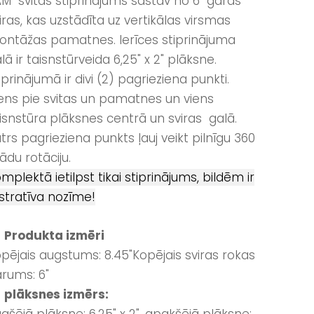
M svitas stiprinājums sastāv no 6" garas
iras, kas uzstādīta uz vertikālas virsmas
ntāžas pamatnes. Ierīces stiprinājuma
lā ir taisnstūrveida 6,25" x 2" plāksne.
iprinājumā ir divi (2) pagrieziena punkti.
ens pie svitas un pamatnes un viens
isnstūra plāksnes centrā un sviras galā.
trs pagrieziena punkts ļauj veikt pilnīgu 360
ādu rotāciju.
mplektā ietilpst tikai stiprinājums, bildēm ir
ustratīva nozīme!
 Produkta izmēri
pējais augstums: 8.45"Kopējais sviras rokas
rums: 6"
plāksnes izmērs: