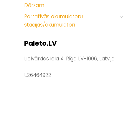
Dārzam
Portatīvās akumulatoru
›
stacijas/akumulatori
Paleto.LV
Lielvārdes iela 4, Rīga LV-1006, Latvija.
t.26464922