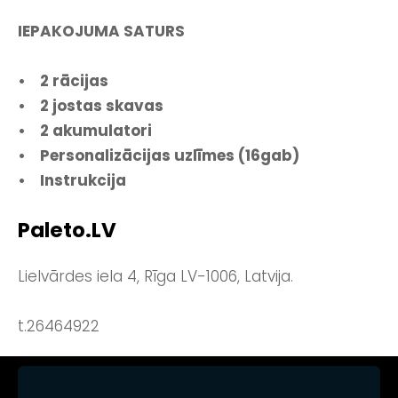
IEPAKOJUMA SATURS
• 2 rācijas
• 2 jostas skavas
• 2 akumulatori
• Personalizācijas uzlīmes (16gab)
• Instrukcija
Paleto.LV
Lielvārdes iela 4, Rīga LV-1006, Latvija.
t.26464922
NOTEIKUMI
KONTAKTI
SĪKDATNES