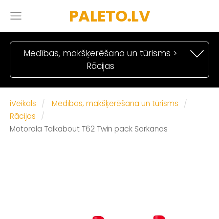
PALETO.LV
Medības, makšķerēšana un tūrisms >
Rācijas
iVeikals
Medības, makšķerēšana un tūrisms
Rācijas
Motorola Talkabout T62 Twin pack Sarkanas