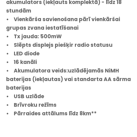
akumulators (iekļauts komplektā) - līdz 18
stundām
• Vienkārša savienošana pārī vienkāršai
grupas zvana iestatīšanai
• Tx jauda: 500mW
• Slēpts displejs piešķir radio statusu
• LED diode
• 16 kanāli
• Akumulatora veids:uzlādējamās NiMH
baterijas (iekļautas) vai standarta AA sārma
baterijas
• USB uzlāde
• Brīvroku režīms
• Pārraides attālums līdz 8km**