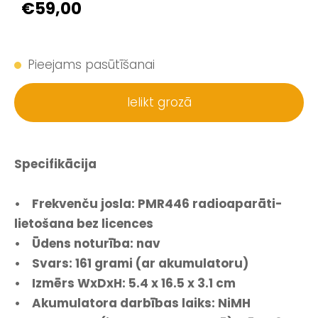
€59,00
Pieejams pasūtīšanai
Ielikt grozā
Specifikācija
• Frekvenču josla: PMR446 radioaparāti-
lietošana bez licences
• Ūdens noturība: nav
• Svars: 161 grami (ar akumulatoru)
• Izmērs WxDxH: 5.4 x 16.5 x 3.1 cm
• Akumulatora darbības laiks: NiMH