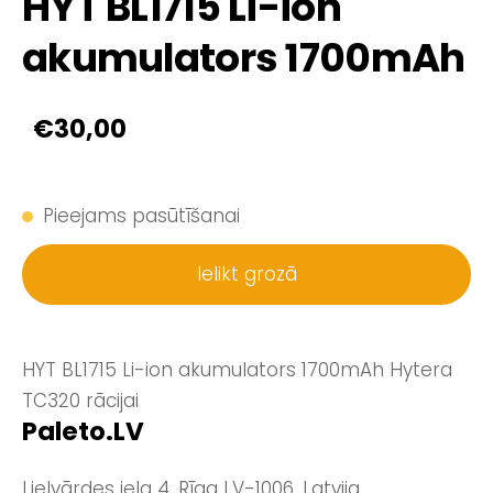
HYT BL1715 Li-ion
akumulators 1700mAh
€30,00
Pieejams pasūtīšanai
Ielikt grozā
HYT BL1715 Li-ion akumulators 1700mAh Hytera
TC320 rācijai
Paleto.LV
Lielvārdes iela 4, Rīga LV-1006, Latvija.