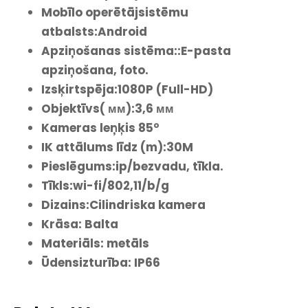
Mobīlo operētājsistēmu
atbalsts:Android
Apziņošanas sistēma::E-pasta
apziņošana, foto.
Izsķirtspēja:1080P (Full-HD)
Objektīvs( мм):3,6 мм
Kameras leņķis 85°
IK attālums līdz (m):30M
Pieslēgums:ip/bezvadu, tīkla.
Tīkls:wi-fi/802,11/b/g
Dizains:Cilindriska kamera
Krāsa: Balta
Materiāls: metāls
Ūdensizturība: IP66