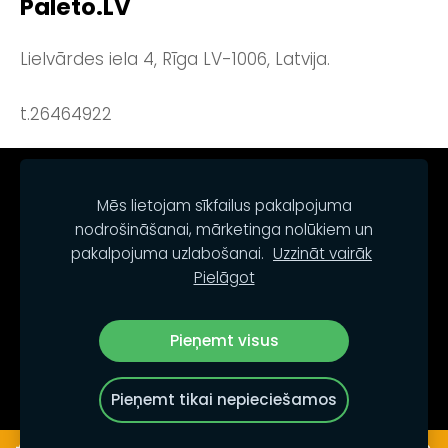
Paleto.LV
Lielvārdes iela 4, Rīga LV-1006, Latvija.
t.26464922
NOTEIKUMI
KONTAKTI
SĪKDATNES
Mēs lietojam sīkfailus pakalpojuma
nodrošināšanai, mārketinga nolūkiem un
pakalpojuma uzlabošanai.
Uzzināt vairāk
Pielāgot
Pieņemt visus
© PALETO.LV
Pieņemt tikai nepieciešamos