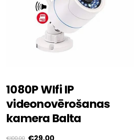
1080P WIfi IP
videonovērošanas
kamera Balta
€29,00
€100,00