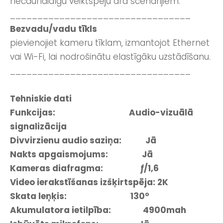
necaurlaidīgu veiktspēju āra scenārijiem.
_________________________________
Bezvadu/vadu tīkls
pievienojiet kameru tīklam, izmantojot Ethernet
vai Wi-Fi, lai nodrošinātu elastīgāku uzstādīšanu.
_________________________________
Tehniskie dati
Funkcijas: Audio-vizuālā
signalizācija
Divvirzienu audio saziņa: Jā
Nakts apgaismojums: Jā
Kameras diafragma: ƒ/1,6
Video ierakstīšanas izšķirtspēja: 2K
Skata leņķis: 130°
Akumulatora ietilpība: 4900mah