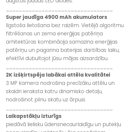
augstas jaudas LED diodes.
_________________________________
Super jaudīga 4900 mAh akumulators
Ilgstoša lietošana bez raizēm. Vietējā algoritmu
filtrēšanas un zema enerģijas patēriņa
arhitektūras kombinācija samazina enerģijas
patēriņu un pagarina baterijas darbības laiku,
efektīvi dubultojot jūsu mājas aizsardzību.
_________________________________
2K izšķirtspēja labākai attēla kvalitātei
3 MP kamera nodrošina precīzāku attēlu un
skaidri ieraksta katru dinamisko detaļu,
nodrošinot pilnu skatu uz ārpusi.
_________________________________
Laikapstākļu izturīgs
piedāvā lielisku ūdensnecaurlaidīgu un putekļu