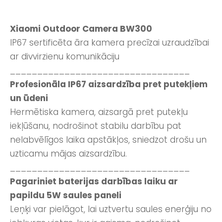
Xiaomi Outdoor Camera BW300
IP67 sertificēta āra kamera precīzai uzraudzībai
ar divvirzienu komunikāciju
_________________________________
Profesionāla IP67 aizsardzība pret putekļiem
un ūdeni
Hermētiska kamera, aizsargā pret putekļu
iekļūšanu, nodrošinot stabilu darbību pat
nelabvēlīgos laika apstākļos, sniedzot drošu un
uzticamu mājas aizsardzību.
_________________________________
Pagariniet baterijas darbības laiku ar
papildu 5W saules paneli
Leņķi var pielāgot, lai uztvertu saules enerģiju no