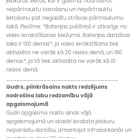
jebkuras vietas, kur ir gaisma, nodrošinot
nepārtrauktu barošanu un nepārtrauktu
lietošanu pat negaidītu strāvas pārtraukumu
laikā. Piezīme: *Baterijas patēriņš ir atkarīgs no
video ierakstīšanas biežuma. Baterijas darbības
laiks ir 120 dienas*, ja video ierakstīšana tiek
aktivizēta ne vairāk kā 20 reizes dienā, un 180
dienas*, ja tā tiek aktivizēta ne vairāk kā 10
reizes dienā.
_________________________________
Gudrs, pilnkrāsains nakts redzējums
nodrošina labu redzamību vājā
apgaismojumā
Gudri apgaismo nakts ainas vājā
apgaismojumā un skaidri ieraksta jebkuru
neparastu darbību, izmantojot infrasarkanās un