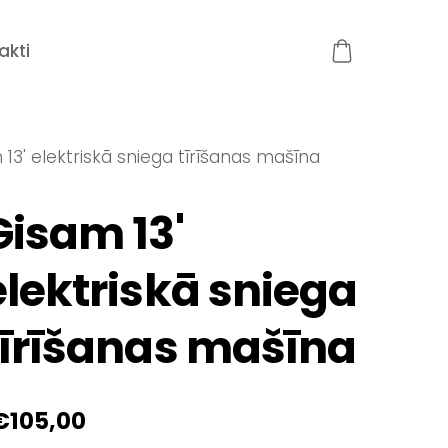
akti
13' elektriskā sniega tīrīšanas mašīna
Gisam 13'
elektriskā sniega
tīrīšanas mašīna
€105,00