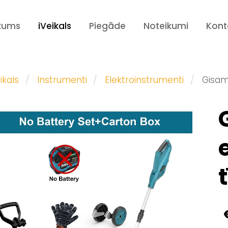
kums
iVeikals
Piegāde
Noteikumi
Kont
ikals
Instrumenti
Elektroinstrumenti
Gisam 