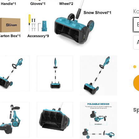
Ko
Sp