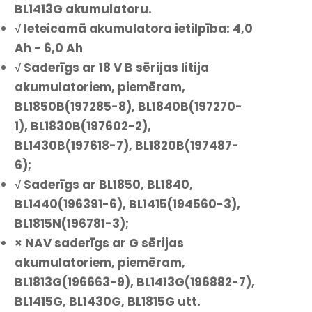
BL1413G akumulatoru.
√ Ieteicamā akumulatora ietilpība: 4,0
Ah - 6,0 Ah
√ Saderīgs ar 18 V B sērijas litija
akumulatoriem, piemēram,
BL1850B(197285-8), BL1840B(197270-
1), BL1830B(197602-2),
BL1430B(197618-7), BL1820B(197487-
6);
√ Saderīgs ar BL1850, BL1840,
BL1440(196391-6), BL1415(194560-3),
BL1815N(196781-3);
× NAV saderīgs ar G sērijas
akumulatoriem, piemēram,
BL1813G(196663-9), BL1413G(196882-7),
BL1415G, BL1430G, BL1815G utt.