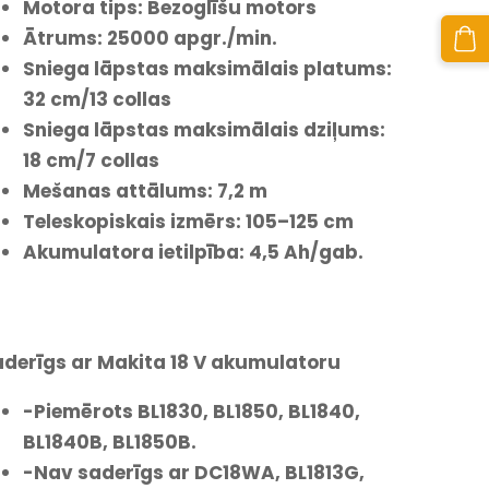
Motora tips: Bezoglīšu motors
Ātrums: 25000 apgr./min.
Sniega lāpstas maksimālais platums:
32 cm/13 collas
Sniega lāpstas maksimālais dziļums:
18 cm/7 collas
Mešanas attālums: 7,2 m
Teleskopiskais izmērs: 105–125 cm
Akumulatora ietilpība: 4,5 Ah/gab.
derīgs ar Makita 18 V akumulatoru
-Piemērots BL1830, BL1850, BL1840,
BL1840B, BL1850B.
-Nav saderīgs ar DC18WA, BL1813G,