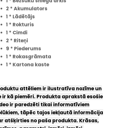
1 * Bezsuku sniega arkls
2 * Akumulators
1 * Lādētājs
1 * Rokturis
1 * Cimdi
2 * Riteņi
9 * Piederums
1 * Rokasgrāmata
1 * Kartona kaste
oduktu attēliem ir ilustratīva nozīme un
e ir kā piemēri. Produkta aprakstā esošie
deo ir paredzēti tikai informatīviem
lūkiem, tāpēc tajos iekļautā informācija
r atšķirties no paša produkta. Krāsas,