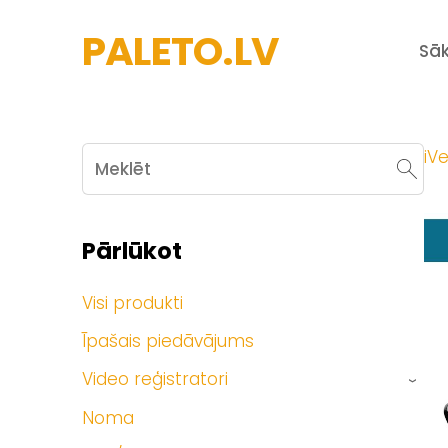
PALETO.LV
Sā
iVe
Pārlūkot
Visi produkti
Īpašais piedāvājums
Video reģistratori
›
Noma