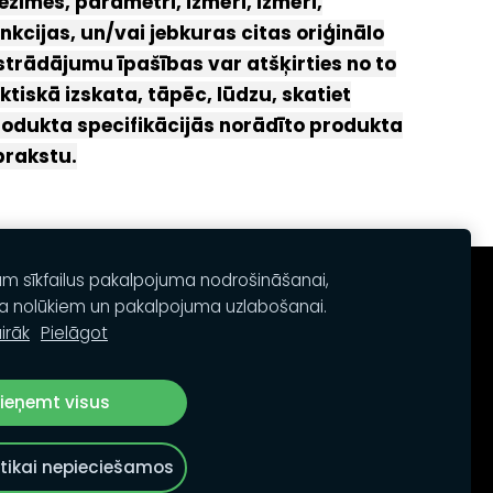
ezīmes, parametri, izmēri, izmēri,
nkcijas, un/vai jebkuras citas oriģinālo
strādājumu īpašības var atšķirties no to
ktiskā izskata, tāpēc, lūdzu, skatiet
odukta specifikācijās norādīto produkta
prakstu.
am sīkfailus pakalpojuma nodrošināšanai,
a nolūkiem un pakalpojuma uzlabošanai.
irāk
Pielāgot
ieņemt visus
tikai nepieciešamos