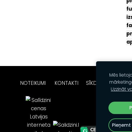
pi
fu
iz
fa
pr
a
Mēs lietoj
mārketing
NOTEIKUMI
KONTAKTI
SĪKDATNES
Uzzināt va
P
Pieņemt 