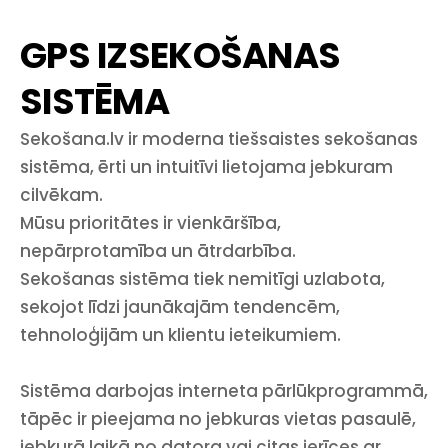
GPS IZSEKOŠANAS
SISTĒMA
Sekošana.lv ir moderna tiešsaistes sekošanas
sistēma, ērti un intuitīvi lietojama jebkuram
cilvēkam.
Mūsu prioritātes ir vienkāršība,
nepārprotamība un ātrdarbība.
Sekošanas sistēma tiek nemitīgi uzlabota,
sekojot līdzi jaunākajām tendencēm,
tehnoloģijām un klientu ieteikumiem.
Sistēma darbojas interneta pārlūkprogrammā,
tāpēc ir pieejama no jebkuras vietas pasaulē,
jebkurā laikā no datora vai citas ierīces ar