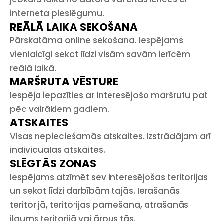
interneta pieslēgumu.
REĀLĀ LAIKA SEKOŠANA
Pārskatāma online sekošana. Iespējams
vienlaicīgi sekot līdzi visām savām ierīcēm
reālā laikā.
MARŠRUTA VĒSTURE
Iespēja iepazīties ar interesējošo maršrutu pat
pēc vairākiem gadiem.
ATSKAITES
Visas nepieciešamās atskaites. Izstrādājam arī
individuālas atskaites.
SLĒGTĀS ZONAS
Iespējams atzīmēt sev interesējošas teritorijas
un sekot līdzi darbībām tajās. Ierašanās
teritorijā, teritorijas pamešana, atrašanās
ilgums teritorijā vai ārpus tās.