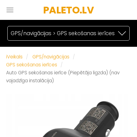
PALETO.LV
GPS/navigācijas > GPS sekošanas ierīces
iVeikals
GPS/navigācijas
GPS sekošanas ierīces
Auto GPS sekošanas ierīce (Piepētāja ligzda) (nav
vajadzīga instalācija)