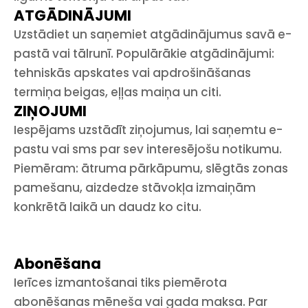
ATGĀDINĀJUMI
Uzstādiet un saņemiet atgādinājumus savā e-
pastā vai tālrunī. Populārākie atgādinājumi:
tehniskās apskates vai apdrošināšanas
termiņa beigas, eļļas maiņa un citi.
ZIŅOJUMI
Iespējams uzstādīt ziņojumus, lai saņemtu e-
pastu vai sms par sev interesējošu notikumu.
Piemēram: ātruma pārkāpumu, slēgtās zonas
pamešanu, aizdedze stāvokļa izmaiņām
konkrētā laikā un daudz ko citu.
Abonēšana
Ierīces izmantošanai tiks piemērota
abonēšanas mēneša vai gada maksa. Par