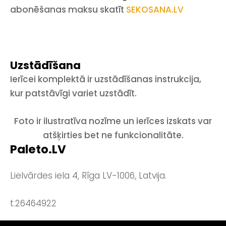
abonēšanas maksu skatīt
SEKOSANA.LV
Uzstādīšana
Ierīcei komplektā ir uzstādīšanas instrukcija,
kur patstāvīgi variet uzstādīt.
Foto ir ilustratīva nozīme un ierīces izskats var
atšķirties bet ne funkcionalitāte.
Paleto.LV
Lielvārdes iela 4, Rīga LV-1006, Latvija.
t.26464922