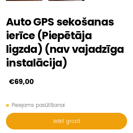
Auto GPS sekošanas
ierīce (Piepētāja
ligzda) (nav vajadzīga
instalācija)
€69,00
Pieejams pasūtīšanai
Ielikt grozā