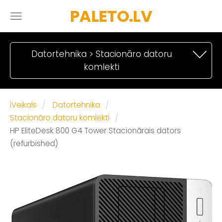
PALETO.LV
Datortehnika > Stacionāro datoru
komlekti
iVeikals
Datortehnika
Stacionāro datoru komlekti
HP EliteDesk 800 G4 Tower Stacionārais dators
(refurbished)