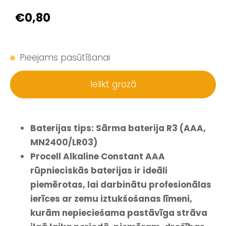
€0,80
Pieejams pasūtīšanai
Ielikt grozā
Baterijas tips: Sārma baterija R3 (AAA,
MN2400/LR03)
Procell Alkaline Constant AAA
rūpnieciskās baterijas ir ideāli
piemērotas, lai darbinātu profesionālas
ierīces ar zemu iztukšošanas līmeni,
kurām nepieciešama pastāvīga strāva