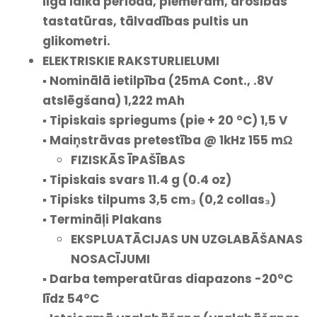
ilgā laika periodā, piemēram, drošības
tastatūras, tālvadības pultis un
glikometri.
ELEKTRISKIE RAKSTURLIELUMI
▪ Nominālā ietilpība (25mA Cont., .8V
atslēgšana) 1,222 mAh
▪ Tipiskais spriegums (pie + 20 °C) 1,5 V
▪ Maiņstrāvas pretestība @ 1kHz 155 mΩ
FIZISKĀS ĪPAŠĪBAS
▪ Tipiskais svars 11.4 g (0.4 oz)
▪ Tipisks tilpums 3,5 cm₃ (0,2 collas₃)
▪ Termināļi Plakans
EKSPLUATĀCIJAS UN UZGLABĀŠANAS
NOSACĪJUMI
▪ Darba temperatūras diapazons -20°C
līdz 54°C