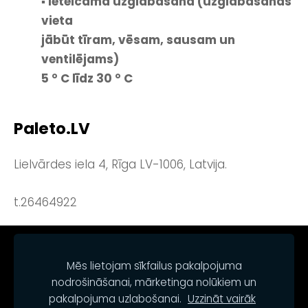
▪ Ieteicamā uzglabāšana (uzglabāšanas
vieta
jābūt tīram, vēsam, sausam un
ventilējams)
5 ° C līdz 30 ° C
Paleto.LV
Lielvārdes iela 4, Rīga LV-1006, Latvija.
t.26464922
NOTEIKUMI
KONTAKTI
SĪKDATNES
Mēs lietojam sīkfailus pakalpojuma
nodrošināšanai, mārketinga nolūkiem un
pakalpojuma uzlabošanai.
Uzzināt vairāk