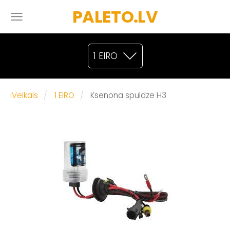
PALETO.LV
1 EIRO
iVeikals
1 EIRO
Ksenona spuldze H3