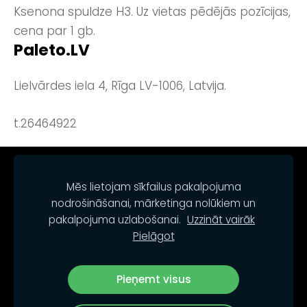
Ksenona spuldze H3. Uz vietas pēdējās pozīcijas,
cena par 1 gb.
Paleto.LV
Lielvārdes iela 4, Rīga LV-1006, Latvija.
t.26464922
NOTEIKUMI
KONTAKTI
SĪKDATNES
Mēs lietojam sīkfailus pakalpojuma
nodrošināšanai, mārketinga nolūkiem un
pakalpojuma uzlabošanai.
Uzzināt vairāk
Pielāgot
Pieņemt visus